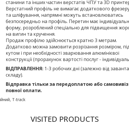
станини та інших частин верстатів ЧПУ та 3D принтер
Верстатний профіль не вимагає додаткового фрезер
та шліфування, напрямні можуть встановлюватись
безпосередньо на профіль. Перетин має індивідуаль
форму, розроблений спеціально для підвищення жорс
на вигин та кручення.
Продаж профілю здійснюється кратно 3 метрам.
Додатково можна замовити розрізання розміром, пі
кутом і при необхідності зварювання алюмінієвої
конструкції (прорахунок вартості послуг - індивідуаль
ВІДПРАВЛЕННЯ:
1-3 робочих дні (залежно від завант
складу).
Відправка тільки за передоплатою або самовивіз
повної оплати.
ійний
,
T-track
VISITED PRODUCTS