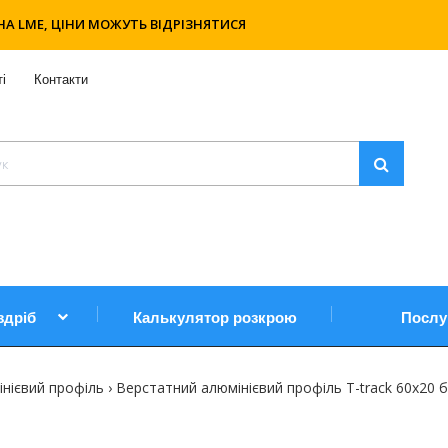
НА LME, ЦІНИ МОЖУТЬ ВІДРІЗНЯТИСЯ
і
Контакти
здріб
Калькулятор розкрою
Послу
нієвий профіль
Верстатний алюмінієвий профіль T-track 60х20 