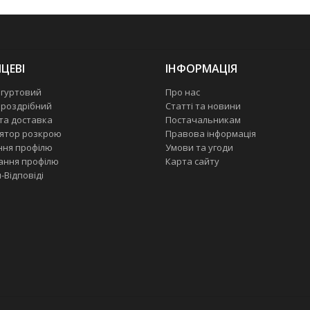
ЦЕВІ
ІНФОРМАЦІЯ
 гуртовий
Про нас
 роздрібний
Статті та новини
та доставка
Постачальникам
ятор розкрою
Правова інформація
ння профілю
Умови та угоди
ання профілю
Карта сайту
-Відповіді