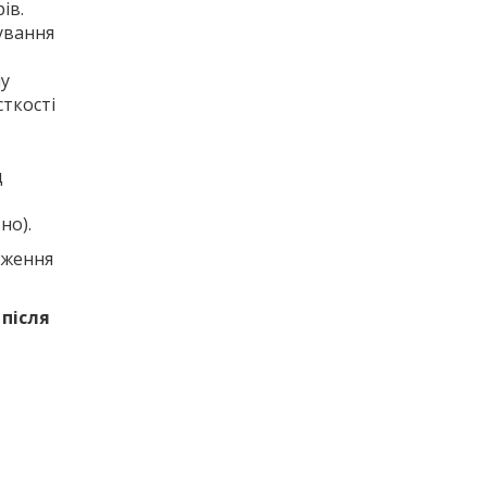
ів.
ування
ну
ткості
д
но).
аження
 після