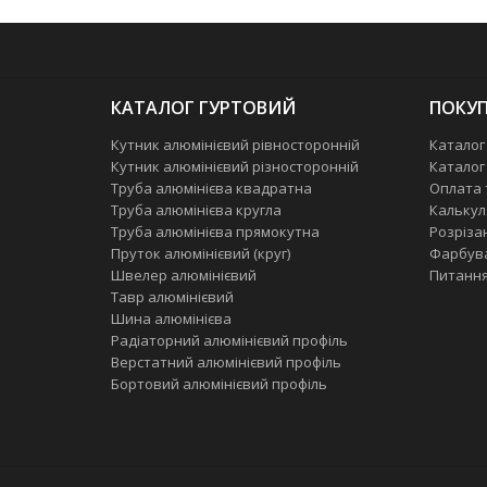
КАТАЛОГ ГУРТОВИЙ
ПОКУП
Кутник алюмінієвий рівносторонній
Каталог
Кутник алюмінієвий різносторонній
Каталог
Труба алюмінієва квадратна
Оплата 
Труба алюмінієва кругла
Калькул
Труба алюмінієва прямокутна
Розріза
Пруток алюмінієвий (круг)
Фарбув
Швелер алюмінієвий
Питання
Тавр алюмінієвий
Шина алюмінієва
Радіаторний алюмінієвий профіль
Верстатний алюмінієвий профіль
Бортовий алюмінієвий профіль