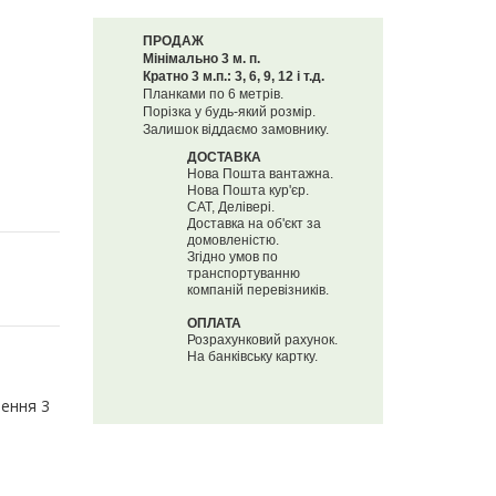
ПРОДАЖ
Мінімально 3 м. п.
Кратно 3 м.п.: 3, 6, 9, 12 і т.д.
Планками по 6 метрів.
Порізка у будь-який розмір.
Залишок віддаємо замовнику.
ДОСТАВКА
Нова Пошта вантажна.
Нова Пошта кур'єр.
САТ, Делівері.
Доставка на об'єкт за
домовленістю.
Згідно умов по
транспортуванню
компаній перевізників.
ОПЛАТА
Розрахунковий рахунок.
На банківську картку.
лення 3