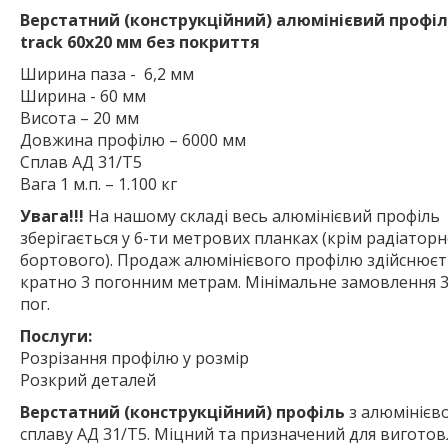
Верстатний (конструкційний) алюмінієвий профіл
track 60х20 мм без покриття
Ширина паза - 6,2 мм
Ширина - 60 мм
Висота – 20 мм
Довжина профілю – 6000 мм
Сплав АД 31/Т5
Вага 1 м.п. – 1.100 кг
Увага!!!
На нашому складі весь алюмінієвий профіль
зберігається у 6-ти метрових планках (крім радіаторн
бортового). Продаж алюмінієвого профілю здійснюєт
кратно 3 погонним метрам. Мінімальне замовлення 3
пог.
Послуги:
Розрізання профілю у розмір
Розкрий деталей
Верстатний (конструкційний) профіль
з алюмінієв
сплаву АД 31/Т5. Міцний та призначений для вигото