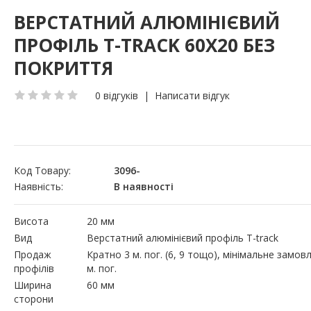
ВЕРСТАТНИЙ АЛЮМІНІЄВИЙ
ПРОФІЛЬ T-TRACK 60Х20 БЕЗ
ПОКРИТТЯ
0 відгуків
|
Написати відгук
Код Товару:
3096-
Наявність:
В наявності
Висота
20 мм
Вид
Верстатний алюмінієвий профіль T-track
Продаж
Кратно 3 м. пог. (6, 9 тощо), мінімальне замов
профілів
м. пог.
Ширина
60 мм
сторони