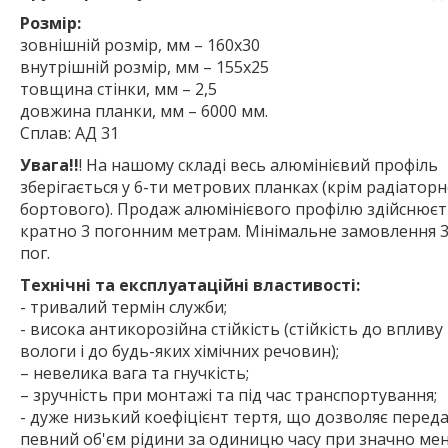
Розмір:
зовнішній розмір, мм – 160х30
внутрішній розмір, мм – 155х25
товщина стінки, мм – 2,5
довжина планки, мм – 6000 мм.
Сплав: АД 31
Увага!!
! На нашому складі весь алюмінієвий профіль
зберігається у 6-ти метрових планках (крім радіаторн
бортового). Продаж алюмінієвого профілю здійснюєт
кратно 3 погонним метрам. Мінімальне замовлення 3
пог.
Технічні та експлуатаційні властивості:
- тривалий термін служби;
- висока антикорозійна стійкість (стійкість до впливу
вологи і до будь-яких хімічних речовин);
– невелика вага та гнучкість;
– зручність при монтажі та під час транспортування;
- дуже низький коефіцієнт тертя, що дозволяє перед
певний об'єм рідини за одиницю часу при значно м