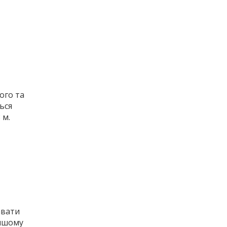
ого та
ься
 м.
авати
еншому