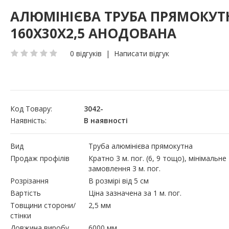
АЛЮМІНІЄВА ТРУБА ПРЯМОКУТ
160Х30Х2,5 АНОДОВАНА
0 відгуків
|
Написати відгук
Код Товару:
3042-
Наявність:
В наявності
Вид
Труба алюмінієва прямокутна
Продаж профілів
Кратно 3 м. пог. (6, 9 тощо), мінімальне
замовлення 3 м. пог.
Розрізання
В розмірі від 5 см
Вартість
Ціна зазначена за 1 м. пог.
Товщини сторони/
2,5 мм
стінки
Довжина виробу
6000 мм