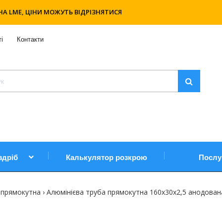
НА LME, ЦІНИ МОЖУТЬ ВІДРІЗНЯТИСЯ
і
Контакти
здріб
Калькулятор розкрою
Послу
 прямокутна
Алюмінієва труба прямокутна 160х30х2,5 анодован