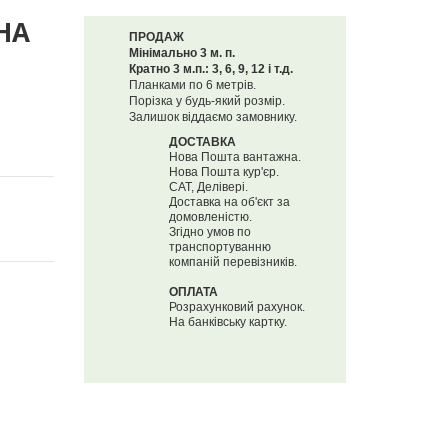
НА
ПРОДАЖ
Мінімально 3 м. п.
Кратно 3 м.п.: 3, 6, 9, 12 і т.д.
Планками по 6 метрів.
Порізка у будь-який розмір.
Залишок віддаємо замовнику.
ДОСТАВКА
Нова Пошта вантажна.
Нова Пошта кур'єр.
САТ, Делівері.
Доставка на об'єкт за
домовленістю.
Згідно умов по
транспортуванню
компаній перевізників.
ОПЛАТА
Розрахунковий рахунок.
На банківську картку.