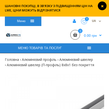
ШАНОВНІ ПОКУПЦІ, В ЗВ'ЯЗКУ З ПІДВИЩЕННЯМ ЦІН НА
LME, ЦІНИ МОЖУТЬ ВІДРІЗНЯТИСЯ
0
UA
Меню
0
0.00 грн
МЕНЮ ТОВАРІВ ТА ПОСЛУГ
Головна
Алюмінієвий профіль
Алюмінієвий швелер
Алюмінієвий швелер (П-профіль) 8х8х1 без покриття