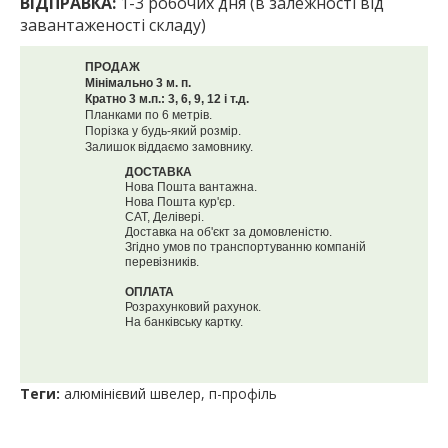
ВІДПРАВКА:
1-3 робочих дня (в залежності від
завантаженості складу)
ПРОДАЖ
Мінімально 3 м. п.
Кратно 3 м.п.: 3, 6, 9, 12 і т.д.
Планками по 6 метрів.
Порізка у будь-який розмір.
Залишок віддаємо замовнику.
ДОСТАВКА
Нова Пошта вантажна.
Нова Пошта кур'єр.
САТ, Делівері.
Доставка на об'єкт за домовленістю.
Згідно умов по транспортуванню компаній
перевізників.
ОПЛАТА
Розрахунковий рахунок.
На банківську картку.
Теги:
алюмінієвий швелер
,
п-профіль