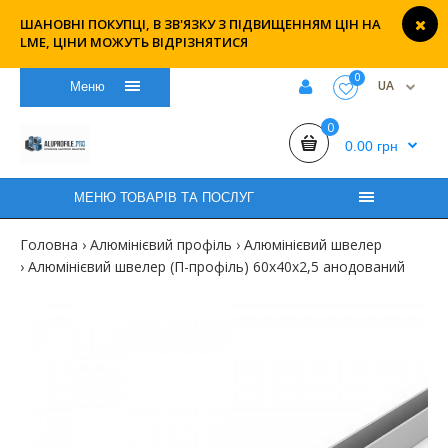
ШАНОВНІ ПОКУПЦІ, В ЗВ'ЯЗКУ З ПІДВИЩЕННЯМ ЦІН НА
LME, ЦІНИ МОЖУТЬ ВІДРІЗНЯТИСЯ
0
UA
Меню
0
0.00 грн
МЕНЮ ТОВАРІВ ТА ПОСЛУГ
Головна
Алюмінієвий профіль
Алюмінієвий швелер
Алюмінієвий швелер (П-профіль) 60х40х2,5 анодований