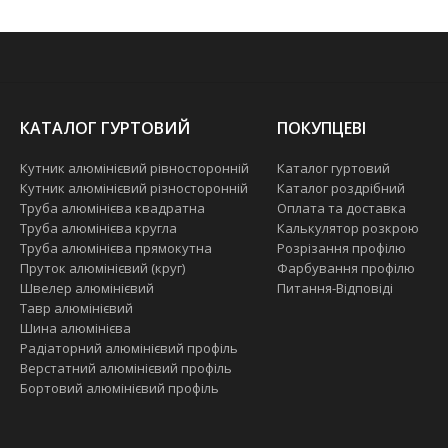
КАТАЛОГ ГУРТОВИЙ
ПОКУПЦЕВІ
Кутник алюмінієвий рівносторонній
Каталог гуртовий
Кутник алюмінієвий різносторонній
Каталог роздрібний
Труба алюмінієва квадратна
Оплата та доставка
Труба алюмінієва кругла
Калькулятор розкрою
Труба алюмінієва прямокутна
Розрізання профілю
Пруток алюмінієвий (круг)
Фарбування профілю
Швелер алюмінієвий
Питання-Відповіді
Тавр алюмінієвий
Шина алюмінієва
Радіаторний алюмінієвий профіль
Верстатний алюмінієвий профіль
Бортовий алюмінієвий профіль