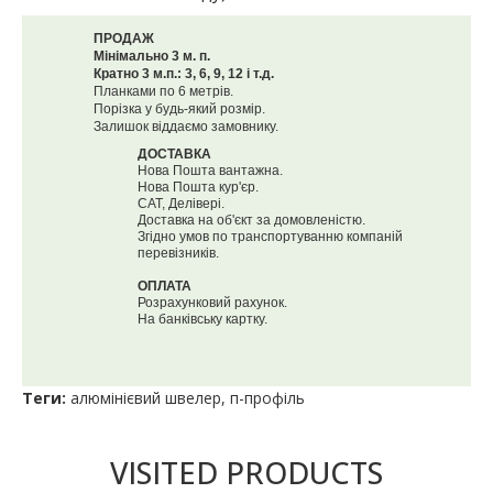
ПРОДАЖ
Мінімально 3 м. п.
Кратно 3 м.п.: 3, 6, 9, 12 і т.д.
Планками по 6 метрів.
Порізка у будь-який розмір.
Залишок віддаємо замовнику.
ДОСТАВКА
Нова Пошта вантажна.
Нова Пошта кур'єр.
САТ, Делівері.
Доставка на об'єкт за домовленістю.
Згідно умов по транспортуванню компаній
перевізників.
ОПЛАТА
Розрахунковий рахунок.
На банківську картку.
Теги:
алюмінієвий швелер
,
п-профіль
VISITED PRODUCTS