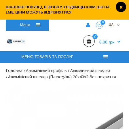
ШАНОВНІ ПОКУПЦІ, В ЗВ'ЯЗКУ З ПІДВИЩЕННЯМ ЦІН НА
LME, ЦІНИ МОЖУТЬ ВІДРІЗНЯТИСЯ
0
UA
Меню
0
0.00 грн
МЕНЮ ТОВАРІВ ТА ПОСЛУГ
Головна
Алюмінієвий профіль
Алюмінієвий швелер
Алюмінієвий швелер (П-профіль) 20х40х2 без покриття