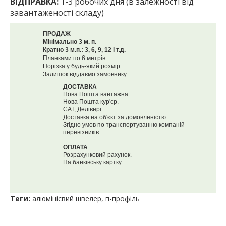
ВІДПРАВКА:
1-3 робочих дня (в залежності від
завантаженості складу)
ПРОДАЖ
Мінімально 3 м. п.
Кратно 3 м.п.: 3, 6, 9, 12 і т.д.
Планками по 6 метрів.
Порізка у будь-який розмір.
Залишок віддаємо замовнику.
ДОСТАВКА
Нова Пошта вантажна.
Нова Пошта кур'єр.
САТ, Делівері.
Доставка на об'єкт за домовленістю.
Згідно умов по транспортуванню компаній
перевізників.
ОПЛАТА
Розрахунковий рахунок.
На банківську картку.
Теги:
алюмінієвий швелер
,
п-профіль