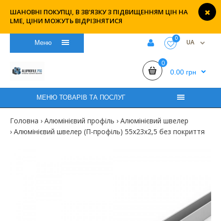
ШАНОВНІ ПОКУПЦІ, В ЗВ'ЯЗКУ З ПІДВИЩЕННЯМ ЦІН НА
LME, ЦІНИ МОЖУТЬ ВІДРІЗНЯТИСЯ
0
UA
Меню
0
0.00 грн
МЕНЮ ТОВАРІВ ТА ПОСЛУГ
Головна
Алюмінієвий профіль
Алюмінієвий швелер
Алюмінієвий швелер (П-профіль) 55х23х2,5 без покриття