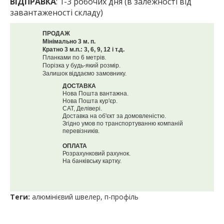
ВІДПРАВКА
: 1-3 робочих дня (в залежності від
завантаженості складу)
ПРОДАЖ
Мінімально 3 м. п.
Кратно 3 м.п.: 3, 6, 9, 12 і т.д.
Планками по 6 метрів.
Порізка у будь-який розмір.
Залишок віддаємо замовнику.
ДОСТАВКА
Нова Пошта вантажна.
Нова Пошта кур'єр.
САТ, Делівері.
Доставка на об'єкт за домовленістю.
Згідно умов по транспортуванню компаній
перевізників.
ОПЛАТА
Розрахунковий рахунок.
На банківську картку.
Теги:
алюмінієвий швелер
,
п-профіль