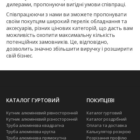
дилерами, пропонуючи вигідні умови співпраці.
Співпрацюючи з нами ви зможете пропонувати
своїм покупцям широкий перелік обладнання та
аксесуарів, різних цінових категорій, що дасть вам
можливість охопити максимальну кількість
потенційних замовників. Це, відповідно,
дозволить значно збільшити виручку і розширити
свій бізнес.
КАТАЛОГ ГУРТОВИЙ
ПОКУПЦЕВІ
Кутник алюмінієвий рівносторонній
Каталог гуртовий
Кутник алюмінієвий різносторонній
Каталог роздрібний
Труба алюмінієва квадратна
Оплата та доставка
Труба алюмінієва кругла
Калькулятор розкрою
Труба алюмінієва прямокутна
Розрізання профілю