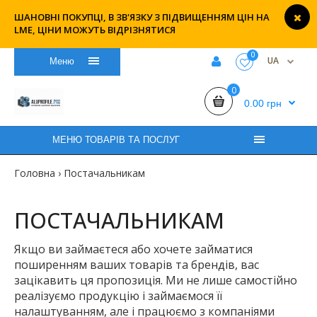
ШАНОВНІ ПОКУПЦІ, В ЗВ'ЯЗКУ З ПІДВИЩЕННЯМ ЦІН НА
LME, ЦІНИ МОЖУТЬ ВІДРІЗНЯТИСЯ
0
UA
Меню
0
0.00 грн
МЕНЮ ТОВАРІВ ТА ПОСЛУГ
Головна
Постачальникам
ПОСТАЧАЛЬНИКАМ
Якщо ви займаєтеся або хочете займатися
поширенням ваших товарів та брендів, вас
зацікавить ця пропозиція. Ми не лише самостійно
реалізуємо продукцію і займаємося її
налаштуванням, але і працюємо з компаніями