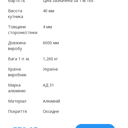
Вартість
Ціна зазначена за 1 м. пог.
Висота
40 мм
кутника
Товщини
4 мм
сторони/стінки
Довжина
6000 мм
виробу
Вага 1 п. м.
1,260 кг
Країна
Україна
виробник
Марка
АД 31
алюмінію
Матеріал
Алюміній
Покриття
Оксидне