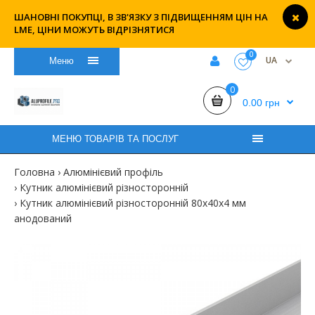
ШАНОВНІ ПОКУПЦІ, В ЗВ'ЯЗКУ З ПІДВИЩЕННЯМ ЦІН НА
LME, ЦІНИ МОЖУТЬ ВІДРІЗНЯТИСЯ
0
UA
Меню
0
0.00 грн
МЕНЮ ТОВАРІВ ТА ПОСЛУГ
Головна
Алюмінієвий профіль
Кутник алюмінієвий різносторонній
Кутник алюмінієвий різносторонній 80х40х4 мм
анодований