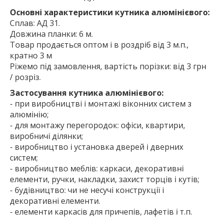
Основні характеристики кутника алюмінієвого:
Сплав: АД 31.
Довжина планки: 6 м.
Товар продається оптом і в роздріб від 3 м.п.,
кратно 3 м
Ріжемо під замовлення, вартість порізки: від 3 грн
/ розріз.
Застосування кутника алюмінієвого:
- при виробництві і монтажі віконних систем з
алюмінію;
- для монтажу перегородок: офіси, квартири,
виробничі ділянки;
- виробництво і установка дверей і дверних
систем;
- виробництво меблів: каркаси, декоративні
елементи, ручки, накладки, захист торців і кутів;
- будівництво: чи не несучі конструкції і
декоративні елементи.
- елементи каркасів для причепів, лафетів і т.п.