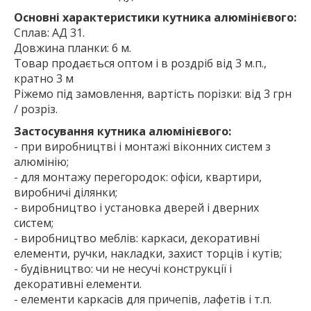
Основні характеристики кутника алюмінієвого:
Сплав: АД 31.
Довжина планки: 6 м.
Товар продається оптом і в роздріб від 3 м.п.,
кратно 3 м
Ріжемо під замовлення, вартість порізки: від 3 грн
/ розріз.
Застосування кутника алюмінієвого:
- при виробництві і монтажі віконних систем з
алюмінію;
- для монтажу перегородок: офіси, квартири,
виробничі ділянки;
- виробництво і установка дверей і дверних
систем;
- виробництво меблів: каркаси, декоративні
елементи, ручки, накладки, захист торців і кутів;
- будівництво: чи не несучі конструкції і
декоративні елементи.
- елементи каркасів для причепів, лафетів і т.п.