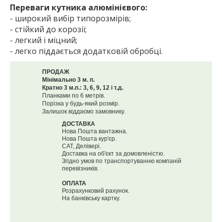
Переваги кутника алюмінієвого:
- широкий вибір типорозмірів;
- стійкий до корозії;
- легкий і міцний;
- легко піддається додатковій обробці.
ПРОДАЖ
Мінімально 3 м. п.
Кратно 3 м.п.: 3, 6, 9, 12 і т.д.
Планками по 6 метрів.
Порізка у будь-який розмір.
Залишок віддаємо замовнику.
ДОСТАВКА
Нова Пошта вантажна.
Нова Пошта кур'єр.
САТ, Делівері.
Доставка на об'єкт за домовленістю.
Згідно умов по транспортуванню компаній
перевізників.
ОПЛАТА
Розрахунковий рахунок.
На банківську картку.