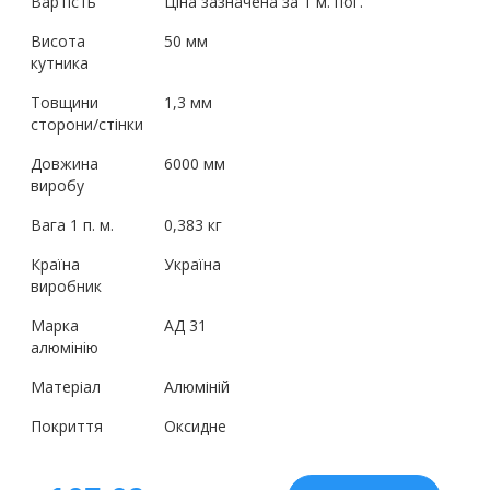
Вартість
Ціна зазначена за 1 м. пог.
Висота
50 мм
кутника
Товщини
1,3 мм
сторони/стінки
Довжина
6000 мм
виробу
Вага 1 п. м.
0,383 кг
Країна
Україна
виробник
Марка
АД 31
алюмінію
Матеріал
Алюміній
Покриття
Оксидне