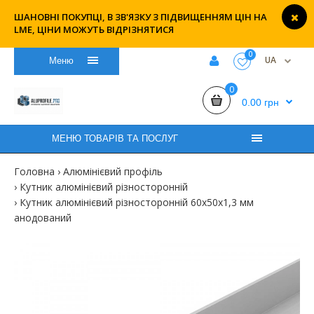
ШАНОВНІ ПОКУПЦІ, В ЗВ'ЯЗКУ З ПІДВИЩЕННЯМ ЦІН НА
LME, ЦІНИ МОЖУТЬ ВІДРІЗНЯТИСЯ
0
UA
Меню
0
0.00 грн
МЕНЮ ТОВАРІВ ТА ПОСЛУГ
Головна
Алюмінієвий профіль
Кутник алюмінієвий різносторонній
Кутник алюмінієвий різносторонній 60х50х1,3 мм
анодований