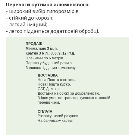
Переваги кутника алюмінієвого:
- широкий вибір типорозмірів;
- стійкий до корозії;
- легкий і міцний;
- легко піддається додатковій обробці.
ПРОДАЖ
Мінімально 3 м. п.
Кратно 3 м.п.: 3, 6, 9, 12 і т.д.
Планками по 6 метрів.
Порізка у будь-який розмір.
Залишок віддаємо замовнику.
ДОСТАВКА
Нова Пошта вантажна.
Нова Пошта кур'єр.
САТ, Делівері.
Доставка на об'єкт за домовленістю.
Згідно умов по транспортуванню компаній
перевізників.
ОПЛАТА
Розрахунковий рахунок.
На банківську картку.