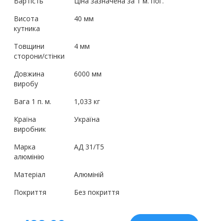
Вартість
Ціна зазначена за 1 м. пог.
Висота
40 мм
кутника
Товщини
4 мм
сторони/стінки
Довжина
6000 мм
виробу
Вага 1 п. м.
1,033 кг
Країна
Україна
виробник
Марка
АД 31/Т5
алюмінію
Матеріал
Алюміній
Покриття
Без покриття