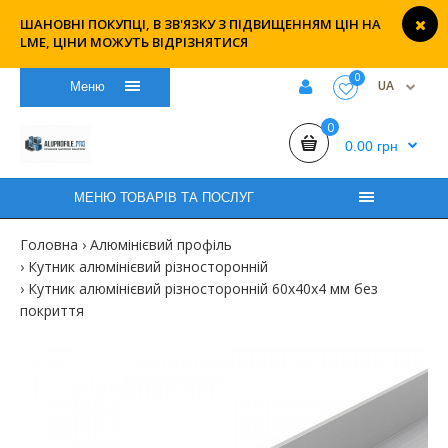
ШАНОВНІ ПОКУПЦІ, В ЗВ'ЯЗКУ З ПІДВИЩЕННЯМ ЦІН НА
LME, ЦІНИ МОЖУТЬ ВІДРІЗНЯТИСЯ
0
UA
Меню
0
0.00 грн
МЕНЮ ТОВАРІВ ТА ПОСЛУГ
Головна
Алюмінієвий профіль
Кутник алюмінієвий різносторонній
Кутник алюмінієвий різносторонній 60х40х4 мм без
покриття