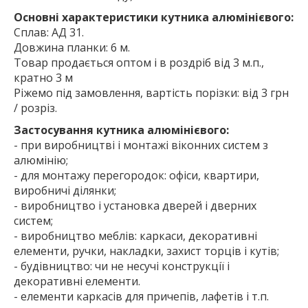
Основні характеристики кутника алюмінієвого:
Сплав: АД 31.
Довжина планки: 6 м.
Товар продається оптом і в роздріб від 3 м.п.,
кратно 3 м
Ріжемо під замовлення, вартість порізки: від 3 грн
/ розріз.
Застосування кутника алюмінієвого:
- при виробництві і монтажі віконних систем з
алюмінію;
- для монтажу перегородок: офіси, квартири,
виробничі ділянки;
- виробництво і установка дверей і дверних
систем;
- виробництво меблів: каркаси, декоративні
елементи, ручки, накладки, захист торців і кутів;
- будівництво: чи не несучі конструкції і
декоративні елементи.
- елементи каркасів для причепів, лафетів і т.п.