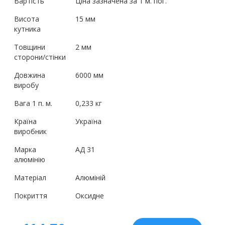
Вартість
Ціна зазначена за 1 м. пог.
Висота
15 мм
кутника
Товщини
2 мм
сторони/стінки
Довжина
6000 мм
виробу
Вага 1 п. м.
0,233 кг
Країна
Україна
виробник
Марка
АД 31
алюмінію
Матеріал
Алюміній
Покриття
Оксидне