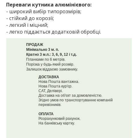
Переваги кутника алюмінієвого:
- широкий вибір типорозмірів;
- стійкий до корозії;
- легкий і міцний;
- легко піддається додатковій обробці.
ПРОДАЖ
Мінімально 3 м. п.
Кратно 3 м.п.: 3, 6, 9, 12 і т.д.
Планками по 6 метрів.
Порізка у будь-який розмір.
Залишок віддаємо замовнику.
ДОСТАВКА
Нова Пошта вантажна.
Нова Пошта кур'єр.
САТ, Делівері.
Доставка на об'єкт за домовленістю.
Згідно умов по транспортуванню компаній
перевізників.
ОПЛАТА
Розрахунковий рахунок.
На банківську картку.