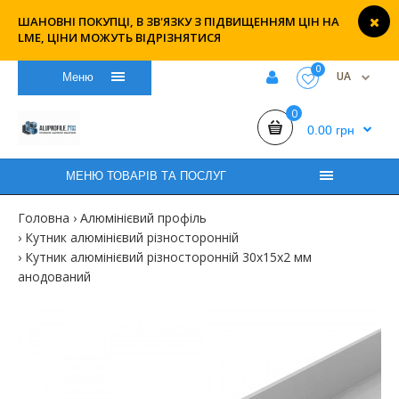
ШАНОВНІ ПОКУПЦІ, В ЗВ'ЯЗКУ З ПІДВИЩЕННЯМ ЦІН НА
LME, ЦІНИ МОЖУТЬ ВІДРІЗНЯТИСЯ
0
UA
Меню
0
0.00 грн
МЕНЮ ТОВАРІВ ТА ПОСЛУГ
Головна
Алюмінієвий профіль
Кутник алюмінієвий різносторонній
Кутник алюмінієвий різносторонній 30х15х2 мм
анодований