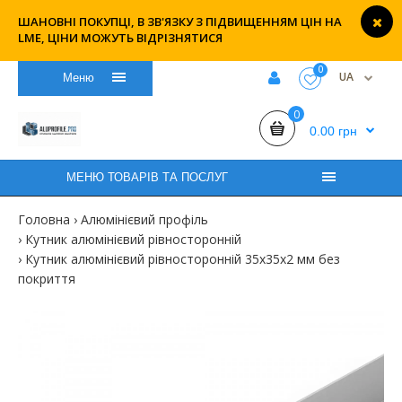
ШАНОВНІ ПОКУПЦІ, В ЗВ'ЯЗКУ З ПІДВИЩЕННЯМ ЦІН НА
LME, ЦІНИ МОЖУТЬ ВІДРІЗНЯТИСЯ
0
UA
Меню
0
0.00 грн
МЕНЮ ТОВАРІВ ТА ПОСЛУГ
Головна
Алюмінієвий профіль
Кутник алюмінієвий рівносторонній
Кутник алюмінієвий рівносторонній 35х35х2 мм без
покриття