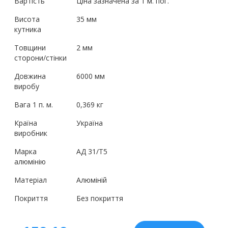
Вартість
Ціна зазначена за 1 м. пог.
Висота
35 мм
кутника
Товщини
2 мм
сторони/стінки
Довжина
6000 мм
виробу
Вага 1 п. м.
0,369 кг
Країна
Україна
виробник
Марка
АД 31/Т5
алюмінію
Матеріал
Алюміній
Покриття
Без покриття