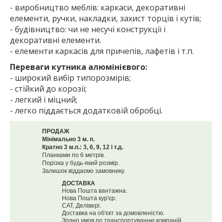
- виробництво меблів: каркаси, декоративні
елементи, ручки, накладки, захист торців і кутів;
- будівництво: чи не несучі конструкції і
декоративні елементи.
- елементи каркасів для причепів, лафетів і т.п.
Переваги кутника алюмінієвого:
- широкий вибір типорозмірів;
- стійкий до корозії;
- легкий і міцний;
- легко піддається додатковій обробці.
ПРОДАЖ
Мінімально 3 м. п.
Кратно 3 м.п.: 3, 6, 9, 12 і т.д.
Планками по 6 метрів.
Порізка у будь-який розмір.
Залишок віддаємо замовнику.
ДОСТАВКА
Нова Пошта вантажна.
Нова Пошта кур'єр.
САТ, Делівері.
Доставка на об'єкт за домовленістю.
Згідно умов по транспортуванню компаній