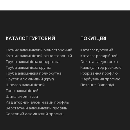
КАТАЛОГ ГУРТОВИЙ
ПОКУПЦЕВІ
Кутник алюмінієвий рівносторонній
Каталог гуртовий
Кутник алюмінієвий різносторонній
Каталог роздрібний
Труба алюмінієва квадратна
Оплата та доставка
Труба алюмінієва кругла
Калькулятор розкрою
Труба алюмінієва прямокутна
Розрізання профілю
Пруток алюмінієвий (круг)
Фарбування профілю
Швелер алюмінієвий
Питання-Відповіді
Тавр алюмінієвий
Шина алюмінієва
Радіаторний алюмінієвий профіль
Верстатний алюмінієвий профіль
Бортовий алюмінієвий профіль