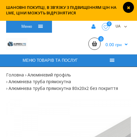
ШАНОВНІ ПОКУПЦІ, В ЗВ'ЯЗКУ З ПІДВИЩЕННЯМ ЦІН НА
LME, ЦІНИ МОЖУТЬ ВІДРІЗНЯТИСЯ
0
UA
Меню
0
0.00 грн
МЕНЮ ТОВАРІВ ТА ПОСЛУГ
Головна
Алюмінієвий профіль
Алюмінієва труба прямокутна
Алюмінієва труба прямокутна 80х20х2 без покриття