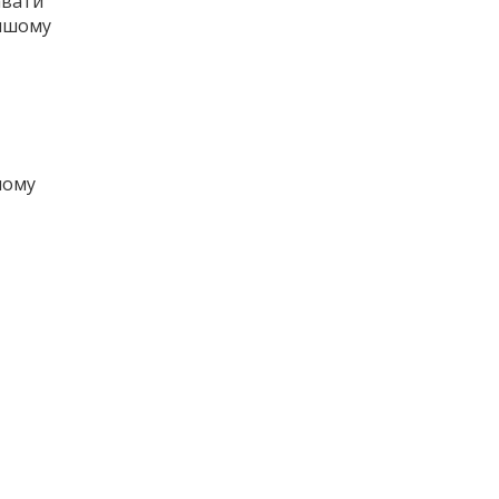
авати
еншому
шому