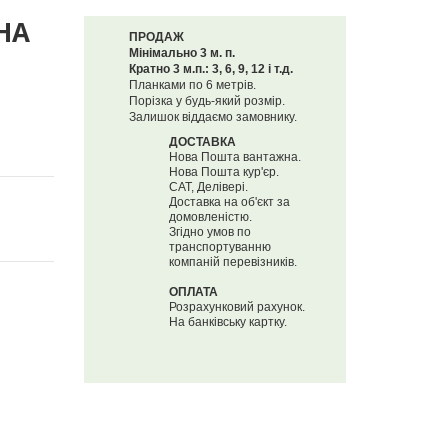
НА
ПРОДАЖ
Мінімально 3 м. п.
Кратно 3 м.п.: 3, 6, 9, 12 і т.д.
Планками по 6 метрів.
Порізка у будь-який розмір.
Залишок віддаємо замовнику.
ДОСТАВКА
Нова Пошта вантажна.
Нова Пошта кур'єр.
САТ, Делівері.
Доставка на об'єкт за
домовленістю.
Згідно умов по
транспортуванню
компаній перевізників.
ОПЛАТА
Розрахунковий рахунок.
На банківську картку.