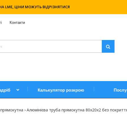
НА LME, ЦІНИ МОЖУТЬ ВІДРІЗНЯТИСЯ
і
Контакти
здріб
Калькулятор розкрою
Послу
 прямокутна
Алюмінієва труба прямокутна 80х20х2 без покритт