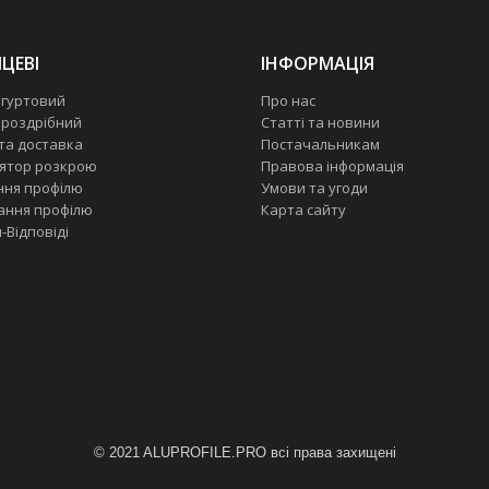
ЦЕВІ
ІНФОРМАЦІЯ
 гуртовий
Про нас
 роздрібний
Статті та новини
та доставка
Постачальникам
ятор розкрою
Правова інформація
ння профілю
Умови та угоди
ання профілю
Карта сайту
-Відповіді
©
2021 ALUPROFILE.PRO всі права захищені