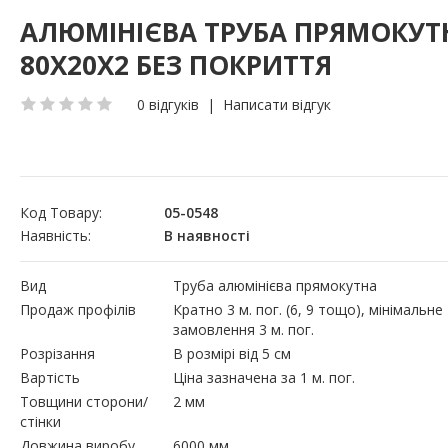
АЛЮМІНІЄВА ТРУБА ПРЯМОКУТ
80Х20Х2 БЕЗ ПОКРИТТЯ
0 відгуків
|
Написати відгук
Код Товару:
05-0548
Наявність:
В наявності
Вид
Труба алюмінієва прямокутна
Продаж профілів
Кратно 3 м. пог. (6, 9 тощо), мінімальне
замовлення 3 м. пог.
Розрізання
В розмірі від 5 см
Вартість
Ціна зазначена за 1 м. пог.
Товщини сторони/
2 мм
стінки
Довжина виробу
6000 мм