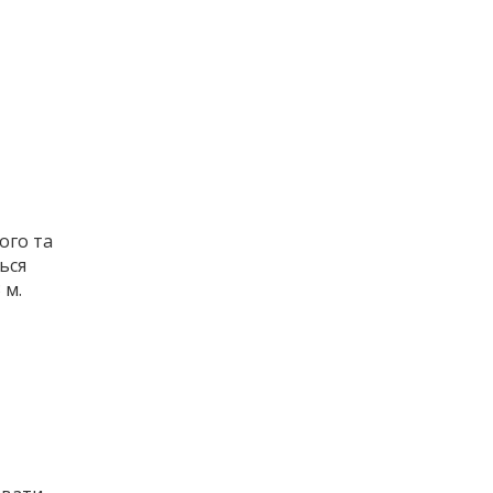
ого та
ься
 м.