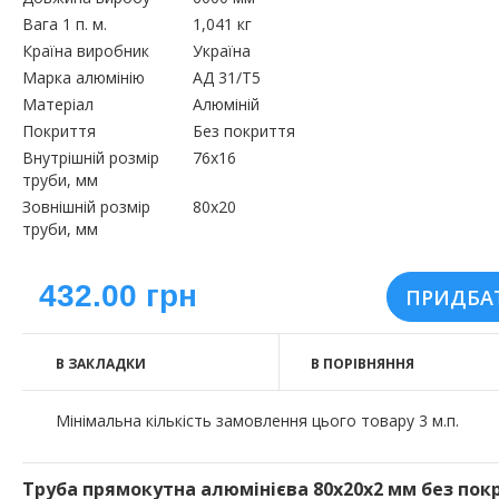
Вага 1 п. м.
1,041 кг
Країна виробник
Україна
Марка алюмінію
АД 31/Т5
Матеріал
Алюміній
Покриття
Без покриття
Внутрішній розмір
76х16
труби, мм
Зовнішній розмір
80х20
труби, мм
432.00 грн
В ЗАКЛАДКИ
В ПОРІВНЯННЯ
Мінімальна кількість замовлення цього товару 3 м.п.
Труба прямокутна алюмінієва 80х20х2 мм без пок