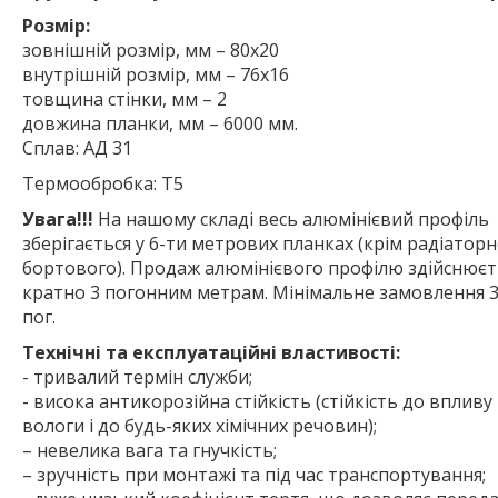
Розмір:
зовнішній розмір, мм – 80х20
внутрішній розмір, мм – 76х16
товщина стінки, мм – 2
довжина планки, мм – 6000 мм.
Сплав: АД 31
Термообробка: Т5
Увага!!!
На нашому складі весь алюмінієвий профіль
зберігається у 6-ти метрових планках (крім радіаторн
бортового). Продаж алюмінієвого профілю здійснюєт
кратно 3 погонним метрам. Мінімальне замовлення 3
пог.
Технічні та експлуатаційні властивості:
- тривалий термін служби;
- висока антикорозійна стійкість (стійкість до впливу
вологи і до будь-яких хімічних речовин);
– невелика вага та гнучкість;
– зручність при монтажі та під час транспортування;