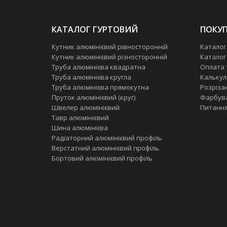
КАТАЛОГ ГУРТОВИЙ
ПОКУП
Кутник алюмінієвий рівносторонній
Каталог
Кутник алюмінієвий різносторонній
Каталог
Труба алюмінієва квадратна
Оплата 
Труба алюмінієва кругла
Калькул
Труба алюмінієва прямокутна
Розріза
Пруток алюмінієвий (круг)
Фарбув
Швелер алюмінієвий
Питання
Тавр алюмінієвий
Шина алюмінієва
Радіаторний алюмінієвий профіль
Верстатний алюмінієвий профіль
Бортовий алюмінієвий профіль