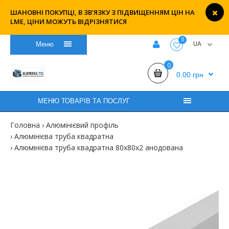
ШАНОВНІ ПОКУПЦІ, В ЗВ'ЯЗКУ З ПІДВИЩЕННЯМ ЦІН НА
LME, ЦІНИ МОЖУТЬ ВІДРІЗНЯТИСЯ
0
UA
Меню
0
0.00 грн
МЕНЮ ТОВАРІВ ТА ПОСЛУГ
Головна
Алюмінієвий профіль
Алюмінієва труба квадратна
Алюмінієва труба квадратна 80х80х2 анодована