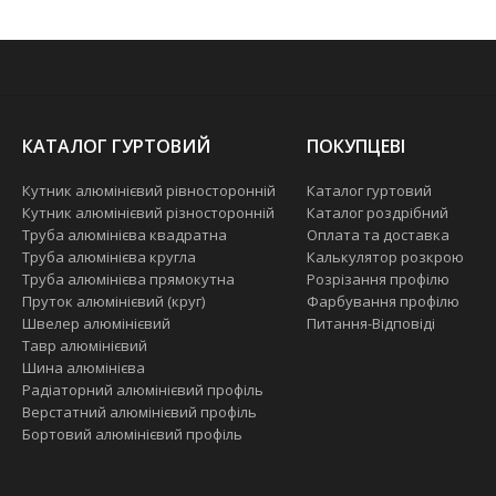
КАТАЛОГ ГУРТОВИЙ
ПОКУПЦЕВІ
Кутник алюмінієвий рівносторонній
Каталог гуртовий
Кутник алюмінієвий різносторонній
Каталог роздрібний
Труба алюмінієва квадратна
Оплата та доставка
Труба алюмінієва кругла
Калькулятор розкрою
Труба алюмінієва прямокутна
Розрізання профілю
Пруток алюмінієвий (круг)
Фарбування профілю
Швелер алюмінієвий
Питання-Відповіді
Тавр алюмінієвий
Шина алюмінієва
Радіаторний алюмінієвий профіль
Верстатний алюмінієвий профіль
Бортовий алюмінієвий профіль