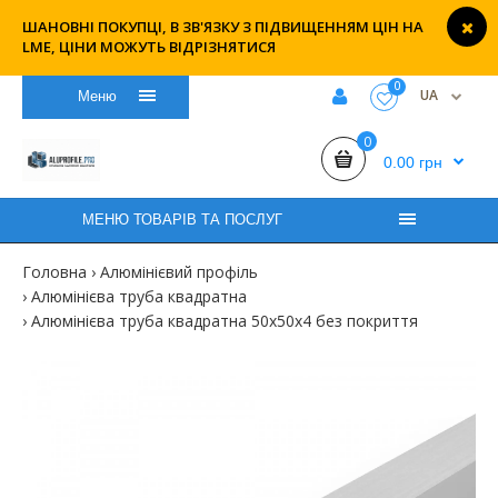
ШАНОВНІ ПОКУПЦІ, В ЗВ'ЯЗКУ З ПІДВИЩЕННЯМ ЦІН НА
LME, ЦІНИ МОЖУТЬ ВІДРІЗНЯТИСЯ
0
UA
Меню
0
0.00 грн
МЕНЮ ТОВАРІВ ТА ПОСЛУГ
Головна
Алюмінієвий профіль
Алюмінієва труба квадратна
Алюмінієва труба квадратна 50х50х4 без покриття