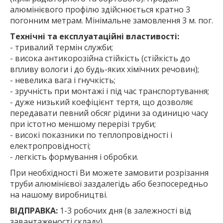
алюмінієвого профілю здійснюється кратно 3
погонним метрам. Мінімальне замовлення 3 м. пог.
Технічні та експлуатаційні властивості:
- тривалий термін служби;
- висока антикорозійна стійкість (стійкість до
впливу вологи і до будь-яких хімічних речовин);
- невелика вага і гнучкість;
- зручність при монтажі і під час транспортування;
- дуже низький коефіцієнт тертя, що дозволяє
передавати певний обсяг рідини за одиницю часу
при істотно меншому перерізі труби;
- високі показники по теплопровідності і
електропровідності;
- легкість формування і обробки.
При необхідності Ви можете замовити розрізання
труби алюмінієвої заздалегідь або безпосередньо
на нашому виробництві.
ВІДПРАВКА:
1-3 робочих дня (в залежності від
завантаженості складу)