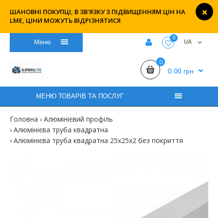
ШАНОВНІ ПОКУПЦІ, В ЗВ'ЯЗКУ З ПІДВИЩЕННЯМ ЦІН НА
LME, ЦІНИ МОЖУТЬ ВІДРІЗНЯТИСЯ
0
UA
Меню
0
0.00 грн
МЕНЮ ТОВАРІВ ТА ПОСЛУГ
Головна
Алюмінієвий профіль
Алюмінієва труба квадратна
Алюмінієва труба квадратна 25х25х2 без покриття