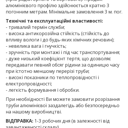
алюмінієвого профілю здійснюється кратно 3
погонним метрам. Мінімальне замовлення 3 м. пог.
Технічні та експлуатаційні властивості:
- тривалий термін служби;
- висока антикорозійна стійкість (стійкість до
впливу вологи і до будь-яких хімічних речовин);
- невелика вага і гнучкість;
- зручність при монтажі і під час транспортування;
- дуже низький коефіцієнт тертя, що дозволяє
передавати певний обсяг рідини за одиницю часу
при істотно меншому перерізі труби;
- високі показники по теплопровідності і
електропровідності;
- легкість формування і обробки.
При необхідності Ви можете замовити розрізання
труби алюмінієвої заздалегідь або безпосередньо
на нашому виробництві.
ВІДПРАВКА:
1-3 робочих дня (в залежності від
завантаженості складу)