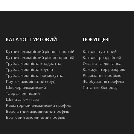
КАТАЛОГ ГУРТОВИЙ
ПОКУПЦЕВІ
Кутник алюмінієвий рівносторонній
Каталог гуртовий
Кутник алюмінієвий різносторонній
Каталог роздрібний
Труба алюмінієва квадратна
Оплата та доставка
Труба алюмінієва кругла
Калькулятор розкрою
Труба алюмінієва прямокутна
Розрізання профілю
Пруток алюмінієвий (круг)
Фарбування профілю
Швелер алюмінієвий
Питання-Відповіді
Тавр алюмінієвий
Шина алюмінієва
Радіаторний алюмінієвий профіль
Верстатний алюмінієвий профіль
Бортовий алюмінієвий профіль