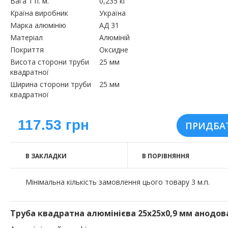
Вага 1 п. м.
0,235 кг
Країна виробник
Україна
Марка алюмінію
АД 31
Матеріал
Алюміній
Покриття
Оксидне
Висота сторони труби
25 мм
квадратної
Ширина сторони труби
25 мм
квадратної
117.53 грн
В ЗАКЛАДКИ
В ПОРІВНЯННЯ
Мінімальна кількість замовлення цього товару 3 м.п.
Труба квадратна алюмінієва 25х25х0,9 мм анодов