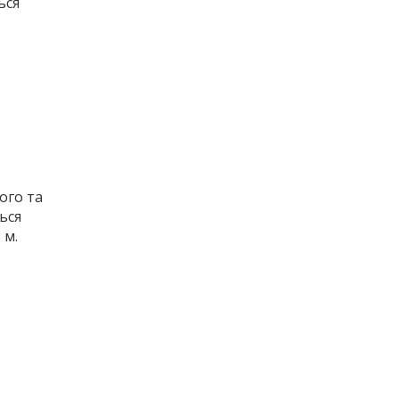
ься
ого та
ься
 м.