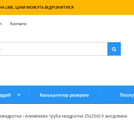
НА LME, ЦІНИ МОЖУТЬ ВІДРІЗНЯТИСЯ
і
Контакти
здріб
Калькулятор розкрою
Послу
 квадратна
Алюмінієва труба квадратна 25х25х0.9 анодована