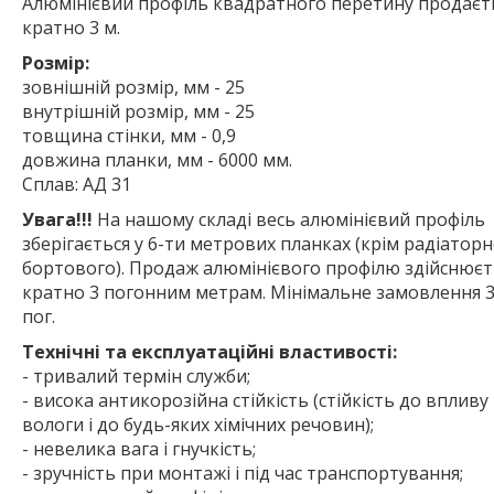
Алюмінієвий профіль квадратного перетину продаєт
кратно 3 м.
Розмір:
зовнішній розмір, мм - 25
внутрішній розмір, мм - 25
товщина стінки, мм - 0,9
довжина планки, мм - 6000 мм.
Сплав: АД 31
Увага!!!
На нашому складі весь алюмінієвий профіль
зберігається у 6-ти метрових планках (крім радіаторн
бортового). Продаж алюмінієвого профілю здійснюєт
кратно 3 погонним метрам. Мінімальне замовлення 3
пог.
Технічні та експлуатаційні властивості:
- тривалий термін служби;
- висока антикорозійна стійкість (стійкість до впливу
вологи і до будь-яких хімічних речовин);
- невелика вага і гнучкість;
- зручність при монтажі і під час транспортування;