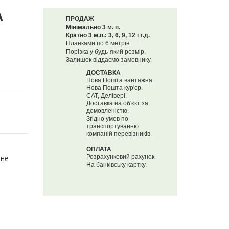
А
ПРОДАЖ
Мінімально 3 м. п.
Кратно 3 м.п.: 3, 6, 9, 12 і т.д.
Планками по 6 метрів.
Порізка у будь-який розмір.
Залишок віддаємо замовнику.
ДОСТАВКА
Нова Пошта вантажна.
Нова Пошта кур'єр.
САТ, Делівері.
Доставка на об'єкт за
домовленістю.
Згідно умов по
транспортуванню
компаній перевізників.
ОПЛАТА
ьне
Розрахунковий рахунок.
На банківську картку.