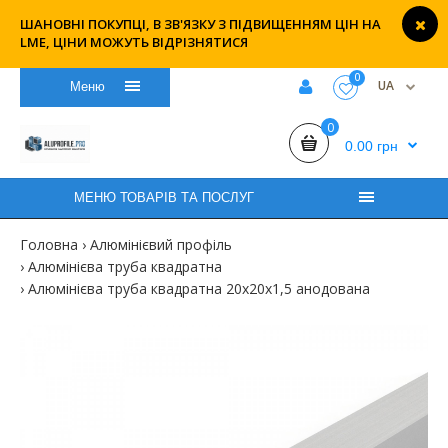
ШАНОВНІ ПОКУПЦІ, В ЗВ'ЯЗКУ З ПІДВИЩЕННЯМ ЦІН НА
LME, ЦІНИ МОЖУТЬ ВІДРІЗНЯТИСЯ
0
UA
Меню
0
0.00 грн
МЕНЮ ТОВАРІВ ТА ПОСЛУГ
Головна
Алюмінієвий профіль
Алюмінієва труба квадратна
Алюмінієва труба квадратна 20х20х1,5 анодована