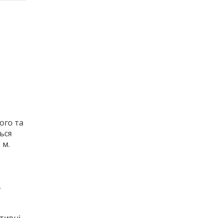
ого та
ься
 м.
,