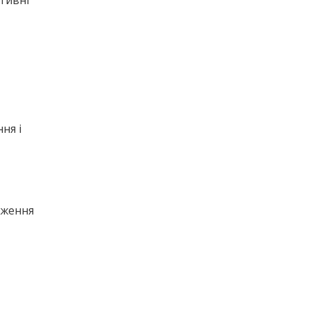
тивні
ня і
аження