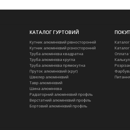
КАТАЛОГ ГУРТОВИЙ
ПОКУП
Кутник алюмінієвий рівносторонній
Каталог
Кутник алюмінієвий різносторонній
Каталог
Труба алюмінієва квадратна
Оплата 
Труба алюмінієва кругла
Калькул
Труба алюмінієва прямокутна
Розріза
Пруток алюмінієвий (круг)
Фарбув
Швелер алюмінієвий
Питання
Тавр алюмінієвий
Шина алюмінієва
Радіаторний алюмінієвий профіль
Верстатний алюмінієвий профіль
Бортовий алюмінієвий профіль