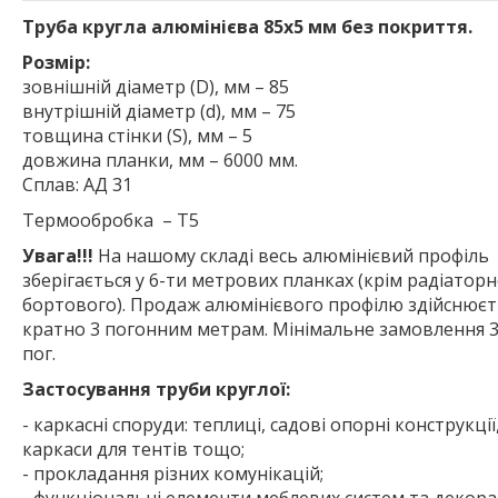
Труба кругла алюмінієва 85х5 мм без покриття.
Розмір:
зовнішній діаметр (D), мм – 85
внутрішній діаметр (d), мм – 75
товщина стінки (S), мм – 5
довжина планки, мм – 6000 мм.
Сплав: АД 31
Термообробка – Т5
Увага!!!
На нашому складі весь алюмінієвий профіль
зберігається у 6-ти метрових планках (крім радіаторн
бортового). Продаж алюмінієвого профілю здійснюєт
кратно 3 погонним метрам. Мінімальне замовлення 3
пог.
Застосування труби круглої:
- каркасні споруди: теплиці, садові опорні конструкції
каркаси для тентів тощо;
- прокладання різних комунікацій;