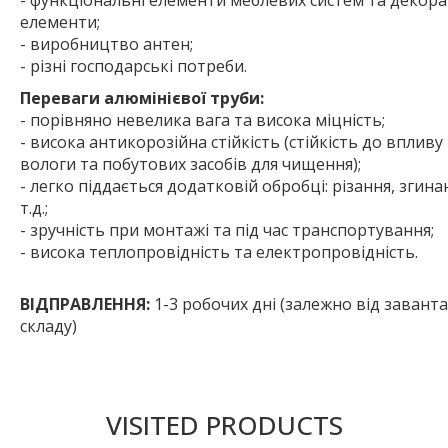
- функціональні елементи меблевих систем та декора
елементи;
- виробництво антен;
- різні господарські потреби.
Переваги алюмінієвої труби:
- порівняно невелика вага та висока міцність;
- висока антикорозійна стійкість (стійкість до впливу
вологи та побутових засобів для чищення);
- легко піддається додатковій обробці: різання, згинан
т.д.;
- зручність при монтажі та під час транспортування;
- висока теплопровідність та електропровідність.
ВІДПРАВЛЕННЯ:
1-3 робочих дні (залежно від завант
складу)
VISITED PRODUCTS