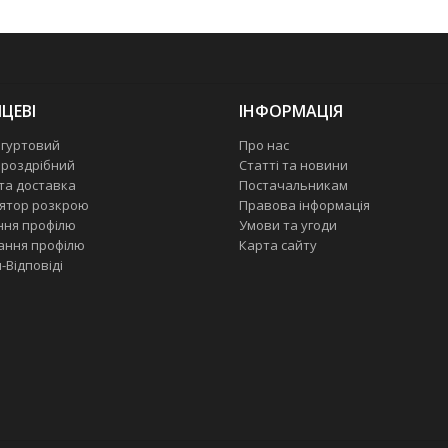
ЦЕВІ
ІНФОРМАЦІЯ
 гуртовий
Про нас
 роздрібний
Статті та новини
та доставка
Постачальникам
ятор розкрою
Правова інформація
ння профілю
Умови та угоди
ання профілю
Карта сайту
-Відповіді