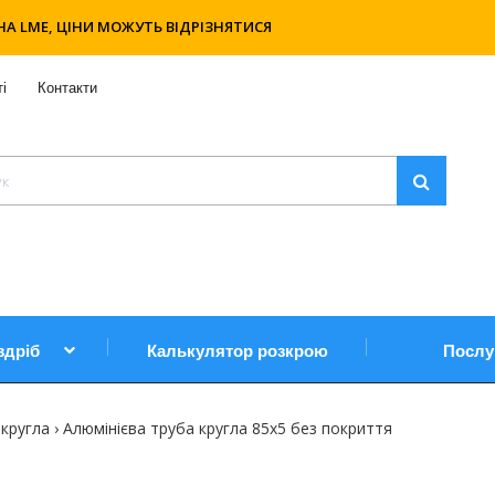
НА LME, ЦІНИ МОЖУТЬ ВІДРІЗНЯТИСЯ
і
Контакти
здріб
Калькулятор розкрою
Послу
 кругла
Алюмінієва труба кругла 85х5 без покриття