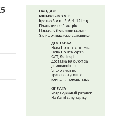
Х5
ПРОДАЖ
Мінімально 3 м. п.
Кратно 3 м.п.: 3, 6, 9, 12 і т.д.
Планками по 6 метрів.
Порізка у будь-який розмір.
Залишок віддаємо замовнику.
ДОСТАВКА
Нова Пошта вантажна.
Нова Пошта кур'єр.
САТ, Делівері.
Доставка на об'єкт за
домовленістю.
Згідно умов по
транспортуванню
компаній перевізників.
ОПЛАТА
Розрахунковий рахунок.
На банківську картку.