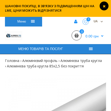
ШАНОВНІ ПОКУПЦІ, В ЗВ'ЯЗКУ З ПІДВИЩЕННЯМ ЦІН НА
LME, ЦІНИ МОЖУТЬ ВІДРІЗНЯТИСЯ
0
UA
Меню
0
0.00 грн
МЕНЮ ТОВАРІВ ТА ПОСЛУГ
Головна
Алюмінієвий профіль
Алюмінієва труба кругла
Алюмінієва труба кругла 85х2,5 без покриття