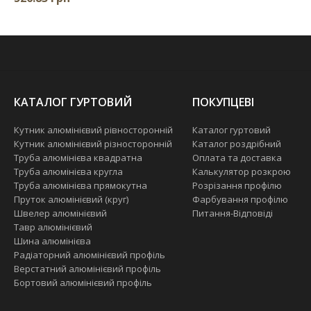
КАТАЛОГ ГУРТОВИЙ
ПОКУПЦЕВІ
Кутник алюмінієвий рівносторонній
Каталог гуртовий
Кутник алюмінієвий різносторонній
Каталог роздрібний
Труба алюмінієва квадратна
Оплата та доставка
Труба алюмінієва кругла
Калькулятор розкрою
Труба алюмінієва прямокутна
Розрізання профілю
Пруток алюмінієвий (круг)
Фарбування профілю
Швелер алюмінієвий
Питання-Відповіді
Тавр алюмінієвий
Шина алюмінієва
Радіаторний алюмінієвий профіль
Верстатний алюмінієвий профіль
Бортовий алюмінієвий профіль