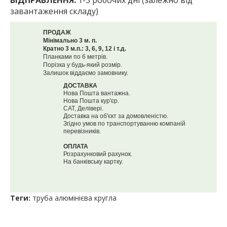
ВІДПРАВЛЕННЯ:
1-3 робочих дні (залежно від
завантаження складу)
ПРОДАЖ
Мінімально 3 м. п.
Кратно 3 м.п.: 3, 6, 9, 12 і т.д.
Планками по 6 метрів.
Порізка у будь-який розмір.
Залишок віддаємо замовнику.
ДОСТАВКА
Нова Пошта вантажна.
Нова Пошта кур'єр.
САТ, Делівері.
Доставка на об'єкт за домовленістю.
Згідно умов по транспортуванню компаній
перевізників.
ОПЛАТА
Розрахунковий рахунок.
На банківську картку.
Теги:
труба алюмінієва кругла