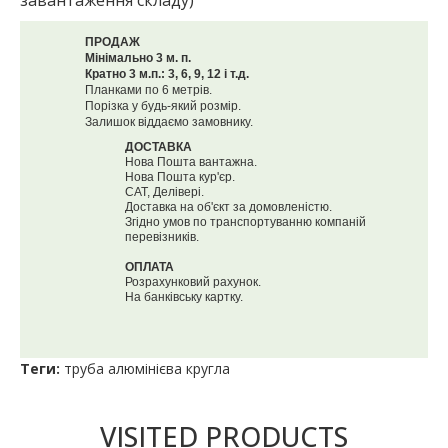
завантаження складу)
ПРОДАЖ
Мінімально 3 м. п.
Кратно 3 м.п.: 3, 6, 9, 12 і т.д.
Планками по 6 метрів.
Порізка у будь-який розмір.
Залишок віддаємо замовнику.
ДОСТАВКА
Нова Пошта вантажна.
Нова Пошта кур'єр.
САТ, Делівері.
Доставка на об'єкт за домовленістю.
Згідно умов по транспортуванню компаній
перевізників.
ОПЛАТА
Розрахунковий рахунок.
На банківську картку.
Теги:
труба алюмінієва кругла
VISITED PRODUCTS