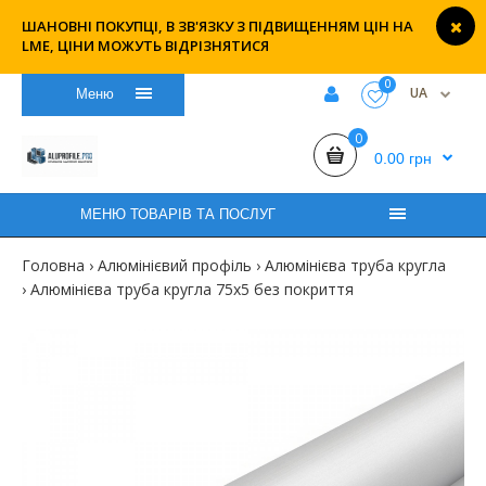
ШАНОВНІ ПОКУПЦІ, В ЗВ'ЯЗКУ З ПІДВИЩЕННЯМ ЦІН НА
LME, ЦІНИ МОЖУТЬ ВІДРІЗНЯТИСЯ
0
UA
Меню
0
0.00 грн
МЕНЮ ТОВАРІВ ТА ПОСЛУГ
Головна
Алюмінієвий профіль
Алюмінієва труба кругла
Алюмінієва труба кругла 75х5 без покриття