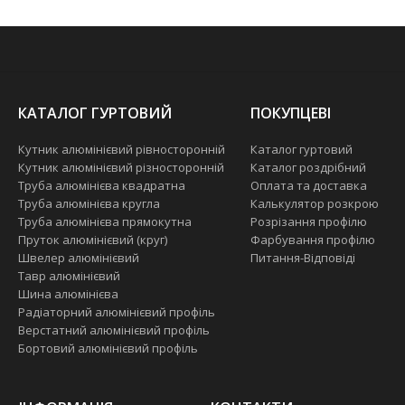
КАТАЛОГ ГУРТОВИЙ
ПОКУПЦЕВІ
Кутник алюмінієвий рівносторонній
Каталог гуртовий
Кутник алюмінієвий різносторонній
Каталог роздрібний
Труба алюмінієва квадратна
Оплата та доставка
Труба алюмінієва кругла
Калькулятор розкрою
Труба алюмінієва прямокутна
Розрізання профілю
Пруток алюмінієвий (круг)
Фарбування профілю
Швелер алюмінієвий
Питання-Відповіді
Тавр алюмінієвий
Шина алюмінієва
Радіаторний алюмінієвий профіль
Верстатний алюмінієвий профіль
Бортовий алюмінієвий профіль