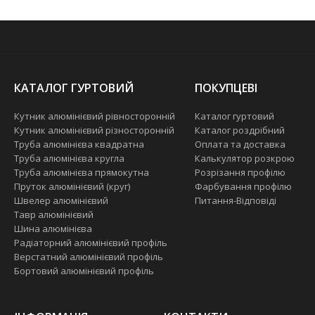
КАТАЛОГ ГУРТОВИЙ
ПОКУПЦЕВІ
Кутник алюмінієвий рівносторонній
Каталог гуртовий
Кутник алюмінієвий різносторонній
Каталог роздрібний
Труба алюмінієва квадратна
Оплата та доставка
Труба алюмінієва кругла
Калькулятор розкрою
Труба алюмінієва прямокутна
Розрізання профілю
Пруток алюмінієвий (круг)
Фарбування профілю
Швелер алюмінієвий
Питання-Відповіді
Тавр алюмінієвий
Шина алюмінієва
Радіаторний алюмінієвий профіль
Верстатний алюмінієвий профіль
Бортовий алюмінієвий профіль