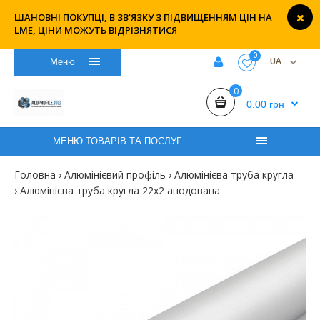
ШАНОВНІ ПОКУПЦІ, В ЗВ'ЯЗКУ З ПІДВИЩЕННЯМ ЦІН НА
LME, ЦІНИ МОЖУТЬ ВІДРІЗНЯТИСЯ
0
UA
Меню
0
0.00 грн
МЕНЮ ТОВАРІВ ТА ПОСЛУГ
Головна
Алюмінієвий профіль
Алюмінієва труба кругла
Алюмінієва труба кругла 22х2 анодована