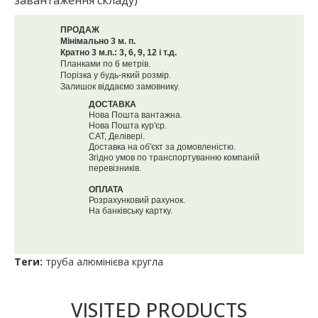
завантаження складу)
ПРОДАЖ
Мінімально 3 м. п.
Кратно 3 м.п.: 3, 6, 9, 12 і т.д.
Планками по 6 метрів.
Порізка у будь-який розмір.
Залишок віддаємо замовнику.
ДОСТАВКА
Нова Пошта вантажна.
Нова Пошта кур'єр.
САТ, Делівері.
Доставка на об'єкт за домовленістю.
Згідно умов по транспортуванню компаній
перевізників.
ОПЛАТА
Розрахунковий рахунок.
На банківську картку.
Теги:
труба алюмінієва кругла
VISITED PRODUCTS