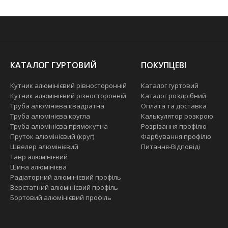
КАТАЛОГ ГУРТОВИЙ
ПОКУПЦЕВІ
Кутник алюмінієвий рівносторонній
Каталог гуртовий
Кутник алюмінієвий різносторонній
Каталог роздрібний
Труба алюмінієва квадратна
Оплата та доставка
Труба алюмінієва кругла
Калькулятор розкрою
Труба алюмінієва прямокутна
Розрізання профілю
Пруток алюмінієвий (круг)
Фарбування профілю
Швелер алюмінієвий
Питання-Відповіді
Тавр алюмінієвий
Шина алюмінієва
Радіаторний алюмінієвий профіль
Верстатний алюмінієвий профіль
Бортовий алюмінієвий профіль