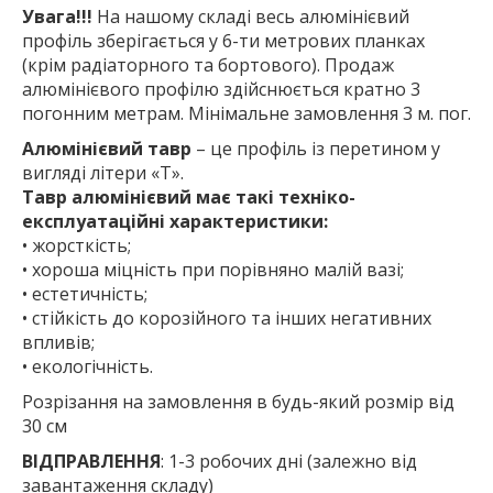
Увага!!!
На нашому складі весь алюмінієвий
профіль зберігається у 6-ти метрових планках
(крім радіаторного та бортового). Продаж
алюмінієвого профілю здійснюється кратно 3
погонним метрам. Мінімальне замовлення 3 м. пог.
Алюмінієвий тавр
– це профіль із перетином у
вигляді літери «Т».
Тавр алюмінієвий має такі техніко-
експлуатаційні характеристики:
• жорсткість;
• хороша міцність при порівняно малій вазі;
• естетичність;
• стійкість до корозійного та інших негативних
впливів;
• екологічність.
Розрізання на замовлення в будь-який розмір від
30 см
ВІДПРАВЛЕННЯ
: 1-3 робочих дні (залежно від
завантаження складу)