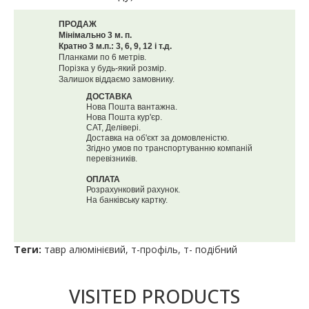
ПРОДАЖ
Мінімально 3 м. п.
Кратно 3 м.п.: 3, 6, 9, 12 і т.д.
Планками по 6 метрів.
Порізка у будь-який розмір.
Залишок віддаємо замовнику.
ДОСТАВКА
Нова Пошта вантажна.
Нова Пошта кур'єр.
САТ, Делівері.
Доставка на об'єкт за домовленістю.
Згідно умов по транспортуванню компаній
перевізників.
ОПЛАТА
Розрахунковий рахунок.
На банківську картку.
Теги:
тавр алюмінієвий
,
т-профіль
,
т- подібний
VISITED PRODUCTS