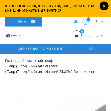
ШАНОВНІ ПОКУПЦІ, В ЗВ'ЯЗКУ З ПІДВИЩЕННЯМ ЦІН НА
LME, ЦІНИ МОЖУТЬ ВІДРІЗНЯТИСЯ
0
UA
Меню
0
0.00 грн
МЕНЮ ТОВАРІВ ТА ПОСЛУГ
Головна
Алюмінієвий профіль
Тавр (Т-подібний) алюмінієвий
Тавр (Т-подібний) алюмінієвий 25х25х2 без покриття