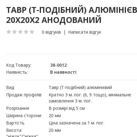
ТАВР (Т-ПОДІБНИЙ) АЛЮМІНІЄ
20Х20Х2 АНОДОВАНИЙ
0 відгуків
|
Написати відгук
Код Товару:
38-0012
Наявність:
В наявності
Вид
Тавр (Т-подібний) алюмінієвий
Продаж профілів
Кратно 3 м. пог. (6, 9 тощо), мінімальне
замовлення 3 м. пог.
Розрізання
В розмірі від 5 см
Ширина сторони
20 мм
Вартість
Ціна зазначена за 1 м. пог.
Висота
20 мм
"ніжок"/"ніжки"