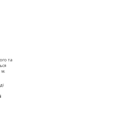
ого та
ься
 м.
ді
і