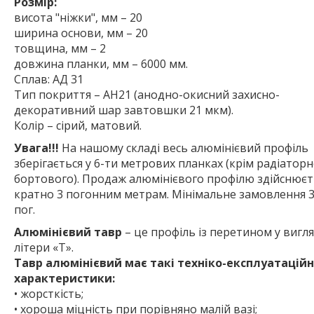
Розмір:
висота "ніжки", мм – 20
ширина основи, мм – 20
товщина, мм – 2
довжина планки, мм – 6000 мм.
Сплав: АД 31
Тип покриття – АН21 (анодно-окисний захисно-
декоративний шар завтовшки 21 мкм).
Колір – сірий, матовий.
Увага!!!
На нашому складі весь алюмінієвий профіль
зберігається у 6-ти метрових планках (крім радіаторн
бортового). Продаж алюмінієвого профілю здійснюєт
кратно 3 погонним метрам. Мінімальне замовлення 3
пог.
Алюмінієвий тавр
– це профіль із перетином у вигля
літери «Т».
Тавр алюмінієвий має такі техніко-експлуатаційн
характеристики:
• жорсткість;
• хороша міцність при порівняно малій вазі;