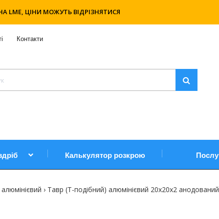
НА LME, ЦІНИ МОЖУТЬ ВІДРІЗНЯТИСЯ
і
Контакти
здріб
Калькулятор розкрою
Послу
 алюмінієвий
Тавр (Т-подібний) алюмінієвий 20х20х2 анодований