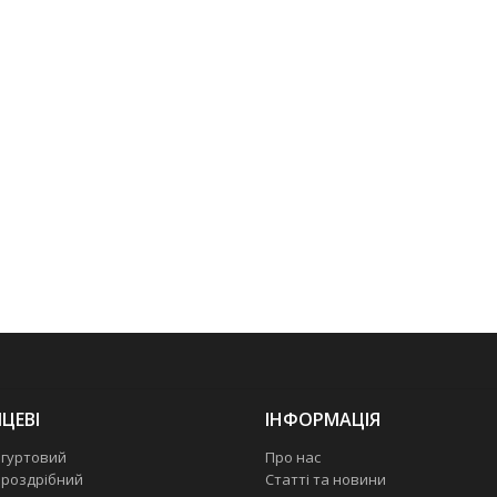
ЦЕВІ
ІНФОРМАЦІЯ
 гуртовий
Про нас
 роздрібний
Статті та новини