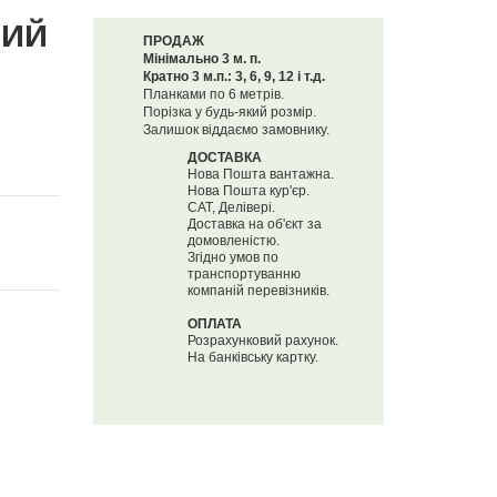
ВИЙ
ПРОДАЖ
Мінімально 3 м. п.
Кратно 3 м.п.: 3, 6, 9, 12 і т.д.
Планками по 6 метрів.
Порізка у будь-який розмір.
Залишок віддаємо замовнику.
ДОСТАВКА
Нова Пошта вантажна.
Нова Пошта кур'єр.
САТ, Делівері.
Доставка на об'єкт за
домовленістю.
Згідно умов по
транспортуванню
компаній перевізників.
ОПЛАТА
Розрахунковий рахунок.
На банківську картку.