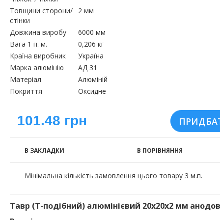
Товщини сторони/
2 мм
стінки
Довжина виробу
6000 мм
Вага 1 п. м.
0,206 кг
Країна виробник
Україна
Марка алюмінію
АД 31
Матеріал
Алюміній
Покриття
Оксидне
101.48 грн
В ЗАКЛАДКИ
В ПОРІВНЯННЯ
Мінімальна кількість замовлення цього товару 3 м.п.
Тавр (Т-подібний) алюмінієвий 20х20х2 мм анодо