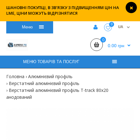
ШАНОВНІ ПОКУПЦІ, В ЗВ'ЯЗКУ З ПІДВИЩЕННЯМ ЦІН НА
LME, ЦІНИ МОЖУТЬ ВІДРІЗНЯТИСЯ
0
UA
Меню
0
0.00 грн
МЕНЮ ТОВАРІВ ТА ПОСЛУГ
Головна
Алюмінієвий профіль
Верстатний алюмінієвий профіль
Верстатний алюмінієвий профіль T-track 80х20
анодований