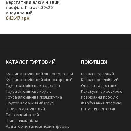
Верстатний алюмінієвий
профіль T-track 80х20
анодований
643.47 грн
КАТАЛОГ ГУРТОВИЙ
ПОКУПЦЕВІ
Кутник алюмінієвий рівносторонній
Каталог гуртовий
Кутник алюмінієвий різносторонній
Каталог роздрібний
Труба алюмінієва квадратна
Оплата та доставка
Труба алюмінієва кругла
Калькулятор розкрою
Труба алюмінієва прямокутна
Розрізання профілю
Пруток алюмінієвий (круг)
Фарбування профілю
Швелер алюмінієвий
Питання-Відповіді
Тавр алюмінієвий
Шина алюмінієва
Радіаторний алюмінієвий профіль