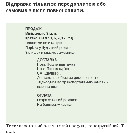
Відправка тільки за передоплатою або
самовивіз після повної оплати.
ПРОДАЖ
Мінімально 3 м. п.
Кратно 3 м.п.: 3, 6, 9, 12 і т.д.
Планками по 6 метрів.
Порізка у будь-який розмір.
Залишок віддаємо замовнику.
ДОСТАВКА
Нова Пошта вантажна.
Нова Пошта кур'єр.
САТ, Делівері.
Доставка на об'єкт за домовленістю.
Згідно умов по транспортуванню компаній
перевізників.
ОПЛАТА
Розрахунковий рахунок.
На банківську картку.
Теги:
верстатний алюмінієвий профіль
,
конструкційний
,
T-
track