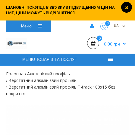
ШАНОВНІ ПОКУПЦІ, В ЗВ'ЯЗКУ З ПІДВИЩЕННЯМ ЦІН НА
LME, ЦІНИ МОЖУТЬ ВІДРІЗНЯТИСЯ
0
UA
Меню
0
0.00 грн
МЕНЮ ТОВАРІВ ТА ПОСЛУГ
Головна
Алюмінієвий профіль
Верстатний алюмінієвий профіль
Верстатний алюмінієвий профіль T-track 180х15 без
покриття