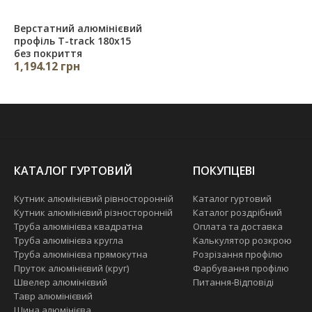
Верстатний алюмінієвий
профіль T-track 180х15
без покриття
1,194.12 грн
КАТАЛОГ ГУРТОВИЙ
ПОКУПЦЕВІ
Кутник алюмінієвий рівносторонній
Каталог гуртовий
Кутник алюмінієвий різносторонній
Каталог роздрібний
Труба алюмінієва квадратна
Оплата та доставка
Труба алюмінієва кругла
Калькулятор розкрою
Труба алюмінієва прямокутна
Розрізання профілю
Пруток алюмінієвий (круг)
Фарбування профілю
Швелер алюмінієвий
Питання-Відповіді
Тавр алюмінієвий
Шина алюмінієва