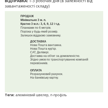
ВІДПРАВКА:
1-3 робочих дня (в залежності від
завантаженості складу)
ПРОДАЖ
Мінімально 3 м. п.
Кратно 3 м.п.: 3, 6, 9, 12 і т.д.
Планками по 6 метрів.
Порізка у будь-який розмір.
Залишок віддаємо замовнику.
ДОСТАВКА
Нова Пошта вантажна.
Нова Пошта кур'єр.
САТ, Делівері.
Доставка на об'єкт за домовленістю.
Згідно умов по транспортуванню компаній
перевізників.
ОПЛАТА
Розрахунковий рахунок.
На банківську картку.
Теги:
алюмінієвий швелер
,
п-профіль