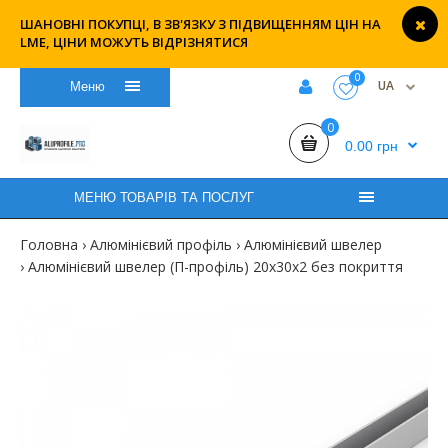
ШАНОВНІ ПОКУПЦІ, В ЗВ'ЯЗКУ З ПІДВИЩЕННЯМ ЦІН НА
LME, ЦІНИ МОЖУТЬ ВІДРІЗНЯТИСЯ
0
UA
Меню
0
0.00 грн
МЕНЮ ТОВАРІВ ТА ПОСЛУГ
Головна
Алюмінієвий профіль
Алюмінієвий швелер
Алюмінієвий швелер (П-профіль) 20х30х2 без покриття