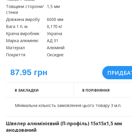
Товщини сторони/
1,5 мм
стінки
Довжина виробу
6000 мм
Вага 1 п. м.
0,170 кг
Країна виробник
Україна
Марка алюмінію
АД 31
Матеріал
Алюміній
Покриття
Оксидне
87.95 грн
В ЗАКЛАДКИ
В ПОРІВНЯННЯ
Мінімальна кількість замовлення цього товару 3 м.п.
Швелер алюмінієвий (П-профіль) 15х15х1,5 мм
анодований