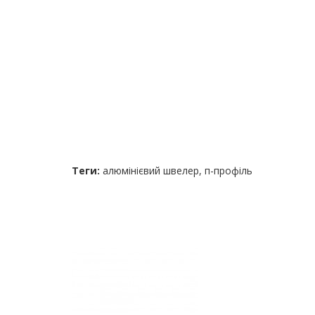
Теги:
алюмінієвий швелер
,
п-профіль