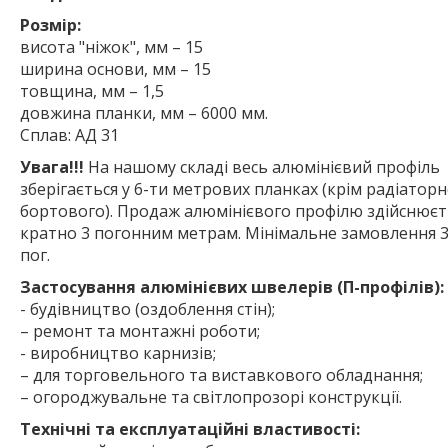
Розмір:
висота "ніжок", мм – 15
ширина основи, мм – 15
товщина, мм – 1,5
довжина планки, мм – 6000 мм.
Сплав: АД 31
Увага!!!
На нашому складі весь алюмінієвий профіль
зберігається у 6-ти метрових планках (крім радіаторн
бортового). Продаж алюмінієвого профілю здійснюєт
кратно 3 погонним метрам. Мінімальне замовлення 3
пог.
Застосування алюмінієвих швелерів (П-профілів):
- будівництво (оздоблення стін);
– ремонт та монтажні роботи;
- виробництво карнизів;
– для торговельного та виставкового обладнання;
– огороджувальне та світлопрозорі конструкції.
Технічні та експлуатаційні властивості: