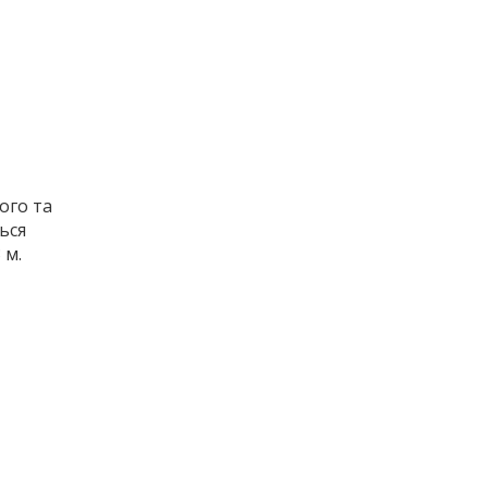
ого та
ься
 м.