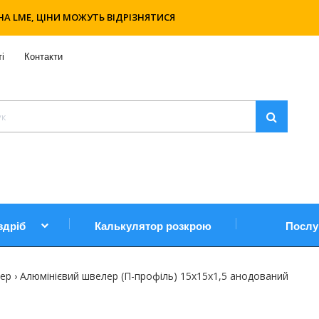
НА LME, ЦІНИ МОЖУТЬ ВІДРІЗНЯТИСЯ
і
Контакти
здріб
Калькулятор розкрою
Послу
лер
Алюмінієвий швелер (П-профіль) 15х15х1,5 анодований