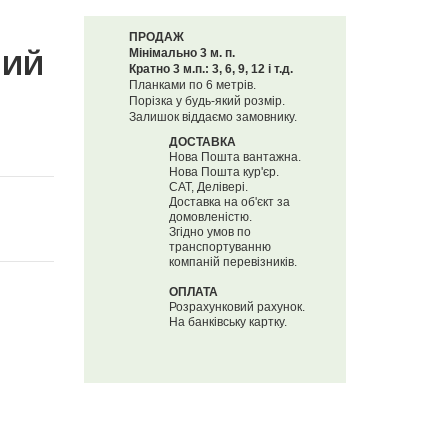
ПРОДАЖ
Мінімально 3 м. п.
НИЙ
Кратно 3 м.п.: 3, 6, 9, 12 і т.д.
Планками по 6 метрів.
Порізка у будь-який розмір.
Залишок віддаємо замовнику.
ДОСТАВКА
Нова Пошта вантажна.
Нова Пошта кур'єр.
САТ, Делівері.
Доставка на об'єкт за
домовленістю.
Згідно умов по
транспортуванню
компаній перевізників.
ОПЛАТА
Розрахунковий рахунок.
На банківську картку.