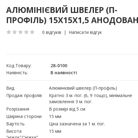
АЛЮМІНІЄВИЙ ШВЕЛЕР (П-
ПРОФІЛЬ) 15Х15Х1,5 АНОДОВА
0 відгуків
|
Написати відгук
Код Товару:
28-0100
Наявність:
В наявності
Вид
Алюмінієвий швелер (П-профіль)
Продаж профілів
Кратно 3 м. пог. (6, 9 тощо), мінімальне
замовлення 3 м. пог.
Розрізання
В розмірі від 5 см
Ширина сторони
15 мм
Вартість
Ціна зазначена за 1 м. пог.
Висота
15 мм
"ніжок"/"ніжки"