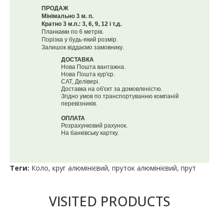
ПРОДАЖ
Мінімально 3 м. п.
Кратно 3 м.п.: 3, 6, 9, 12 і т.д.
Планками по 6 метрів.
Порізка у будь-який розмір.
Залишок віддаємо замовнику.
ДОСТАВКА
Нова Пошта вантажна.
Нова Пошта кур'єр.
САТ, Делівері.
Доставка на об'єкт за домовленістю.
Згідно умов по транспортуванню компаній
перевізників.
ОПЛАТА
Розрахунковий рахунок.
На банківську картку.
Теги:
Коло
,
круг алюмінієвий
,
пруток алюмінієвий
,
прут
VISITED PRODUCTS