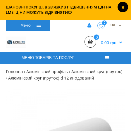
ШАНОВНІ ПОКУПЦІ, В ЗВ'ЯЗКУ З ПІДВИЩЕННЯМ ЦІН НА
LME, ЦІНИ МОЖУТЬ ВІДРІЗНЯТИСЯ
0
UA
Меню
0
0.00 грн
МЕНЮ ТОВАРІВ ТА ПОСЛУГ
Головна
Алюмінієвий профіль
Алюмінієвий круг (пруток)
Алюмінієвий круг (пруток) d 12 анодований