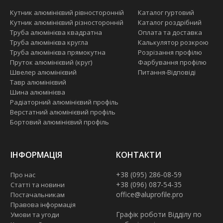
Кутник алюмінієвий рівносторонній
Каталог гуртовий
Кутник алюмінієвий різносторонній
Каталог роздрібний
Труба алюмінієва квадратна
Оплата та доставка
Труба алюмінієва кругла
Калькулятор розкрою
Труба алюмінієва прямокутна
Розрізання профілю
Пруток алюмінієвий (круг)
Фарбування профілю
Швелер алюмінієвий
Питання-Відповіді
Тавр алюмінієвий
Шина алюмінієва
Радіаторний алюмінієвий профіль
Верстатний алюмінієвий профіль
Бортовий алюмінієвий профіль
ІНФОРМАЦІЯ
КОНТАКТИ
+38 (095) 286-08-59
Про нас
+38 (096) 087-54-35
Статті та новини
office@aluprofile.pro
Постачальникам
Правова інформація
Графік роботи Відділу по
Умови та угоди