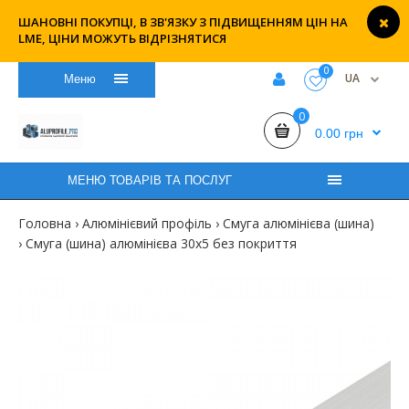
ШАНОВНІ ПОКУПЦІ, В ЗВ'ЯЗКУ З ПІДВИЩЕННЯМ ЦІН НА
LME, ЦІНИ МОЖУТЬ ВІДРІЗНЯТИСЯ
0
UA
Меню
0
0.00 грн
МЕНЮ ТОВАРІВ ТА ПОСЛУГ
Головна
Алюмінієвий профіль
Смуга алюмінієва (шина)
Смуга (шина) алюмінієва 30х5 без покриття