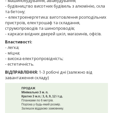
- машинобудування, авіабудування;
- будівництво висотних будівель з алюмінію, скла
та бетону;
– електроенергетика: виготовлення розподільних
пристроїв, електрошаф та складання,
струмопроводів та шинопроводів;
- каркаси вхідних дверей шкіл, магазинів, офісів.
Властивості:
- легка;
- міцна;
- висока електропровідність;
- естетичність.
ВІДПРАВЛЕННЯ:
1-3 робочі дні (залежно від
завантаження складу)
ПРОДАЖ
Мінімально 3 м. п.
Кратно 3 м.п.: 3, 6, 9, 12 і т.д.
Планками по 6 метрів.
Порізка у будь-який розмір.
Залишок віддаємо замовнику.