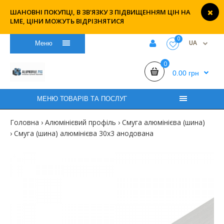
ШАНОВНІ ПОКУПЦІ, В ЗВ'ЯЗКУ З ПІДВИЩЕННЯМ ЦІН НА
LME, ЦІНИ МОЖУТЬ ВІДРІЗНЯТИСЯ
0
UA
Меню
0
0.00 грн
МЕНЮ ТОВАРІВ ТА ПОСЛУГ
Головна
Алюмінієвий профіль
Смуга алюмінієва (шина)
Смуга (шина) алюмінієва 30х3 анодована