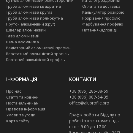
Кутник алюмінієвий різносторонній
Каталог роздрібний
Труба алюмінієва квадратна
Оплата та доставка
Труба алюмінієва кругла
Калькулятор розкрою
Труба алюмінієва прямокутна
Розрізання профілю
Пруток алюмінієвий (круг)
Фарбування профілю
Швелер алюмінієвий
Питання-Відповіді
Тавр алюмінієвий
Шина алюмінієва
Радіаторний алюмінієвий профіль
Верстатний алюмінієвий профіль
Бортовий алюмінієвий профіль
ІНФОРМАЦІЯ
КОНТАКТИ
+38 (095) 286-08-59
Про нас
+38 (096) 087-54-35
Статті та новини
office@aluprofile.pro
Постачальникам
Правова інформація
Графік роботи Відділу по
Умови та угоди
роботі з клієнтами: пнд -
Карта сайту
птн з 9.00 до 17.00
Замовлення онлайн: 24/7