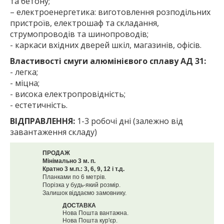
та бетону;
– електроенергетика: виготовлення розподільних
пристроїв, електрошаф та складання,
струмопроводів та шинопроводів;
- каркаси вхідних дверей шкіл, магазинів, офісів.
Властивості смуги алюмінієвого сплаву АД 31:
- легка;
- міцна;
- висока електропровідність;
- естетичність.
ВІДПРАВЛЕННЯ:
1-3 робочі дні (залежно від
завантаження складу)
ПРОДАЖ
Мінімально 3 м. п.
Кратно 3 м.п.: 3, 6, 9, 12 і т.д.
Планками по 6 метрів.
Порізка у будь-який розмір.
Залишок віддаємо замовнику.
ДОСТАВКА
Нова Пошта вантажна.
Нова Пошта кур'єр.