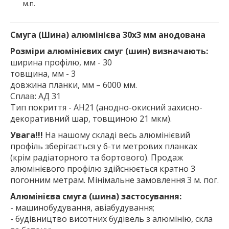
м.п.
Смуга (Шина) алюмінієва 30х3 мм анодована
Розміри алюмінієвих смуг (шин) визначають:
ширина профілю, мм - 30
товщина, мм - 3
довжина планки, мм – 6000 мм.
Сплав: АД 31
Тип покриття - АН21 (анодно-окисний захисно-
декоративний шар, товщиною 21 мкм).
Увага!!!
На нашому складі весь алюмінієвий
профіль зберігається у 6-ти метрових планках
(крім радіаторного та бортового). Продаж
алюмінієвого профілю здійснюється кратно 3
погонним метрам. Мінімальне замовлення 3 м. пог.
Алюмінієва смуга (шина) застосування:
- машинобудування, авіабудування;
- будівництво висотних будівель з алюмінію, скла