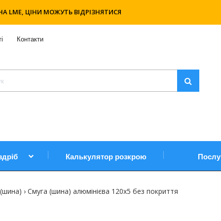
НА LME, ЦІНИ МОЖУТЬ ВІДРІЗНЯТИСЯ
і
Контакти
здріб
Калькулятор розкрою
Послу
 (шина)
Смуга (шина) алюмінієва 120х5 без покриття