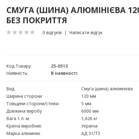
СМУГА (ШИНА) АЛЮМІНІЄВА 12
БЕЗ ПОКРИТТЯ
0 відгуків
|
Написати відгук
Код Товару:
25-0513
Наявність:
В наявності
Вид
Смуга (шина) алюмінієва
Ширина сторони
120 мм
Товщини сторони/стінки
5 мм
Довжина виробу
6000 мм
Вага 1 п. м.
1,626 кг
Країна виробник
Україна
Марка алюмінію
АД 31/Т5