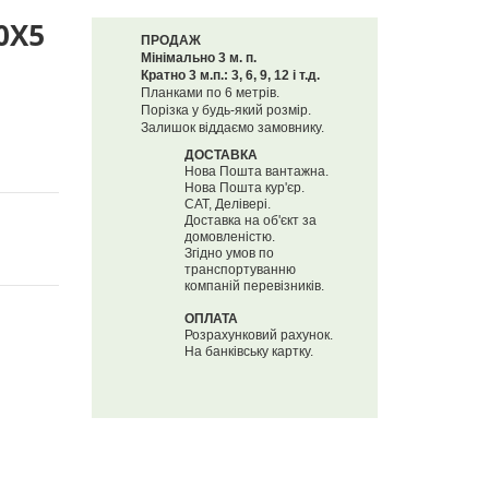
0Х5
ПРОДАЖ
Мінімально 3 м. п.
Кратно 3 м.п.: 3, 6, 9, 12 і т.д.
Планками по 6 метрів.
Порізка у будь-який розмір.
Залишок віддаємо замовнику.
ДОСТАВКА
Нова Пошта вантажна.
Нова Пошта кур'єр.
САТ, Делівері.
Доставка на об'єкт за
домовленістю.
Згідно умов по
транспортуванню
компаній перевізників.
ОПЛАТА
Розрахунковий рахунок.
На банківську картку.