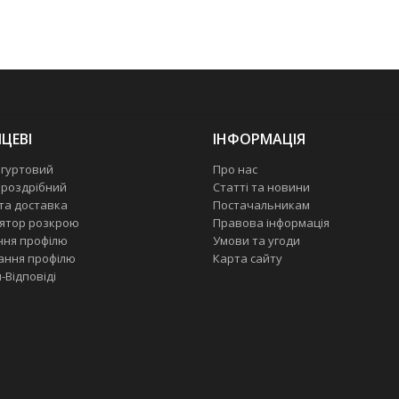
ЦЕВІ
ІНФОРМАЦІЯ
 гуртовий
Про нас
 роздрібний
Статті та новини
та доставка
Постачальникам
ятор розкрою
Правова інформація
ння профілю
Умови та угоди
ання профілю
Карта сайту
-Відповіді