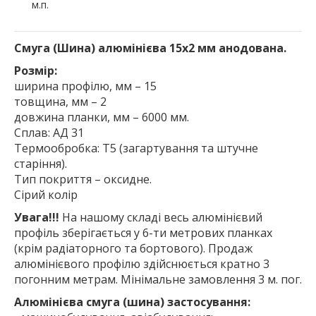
м.п.
Смуга (Шина) алюмінієва 15х2 мм анодована.
Розмір:
ширина профілю, мм – 15
товщина, мм – 2
довжина планки, мм – 6000 мм.
Сплав: АД 31
Термообробка: Т5 (загартування та штучне
старіння).
Тип покриття – оксидне.
Сірий колір
Увага!!!
На нашому складі весь алюмінієвий
профіль зберігається у 6-ти метрових планках
(крім радіаторного та бортового). Продаж
алюмінієвого профілю здійснюється кратно 3
погонним метрам. Мінімальне замовлення 3 м. пог.
Алюмінієва смуга (шина) застосування: