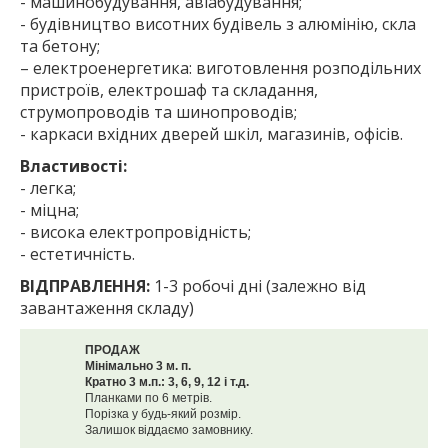
- машинобудування, авіабудування;
- будівництво висотних будівель з алюмінію, скла
та бетону;
– електроенергетика: виготовлення розподільних
пристроїв, електрошаф та складання,
струмопроводів та шинопроводів;
- каркаси вхідних дверей шкіл, магазинів, офісів.
Властивості:
- легка;
- міцна;
- висока електропровідність;
- естетичність.
ВІДПРАВЛЕННЯ:
1-3 робочі дні (залежно від
завантаження складу)
ПРОДАЖ
Мінімально 3 м. п.
Кратно 3 м.п.: 3, 6, 9, 12 і т.д.
Планками по 6 метрів.
Порізка у будь-який розмір.
Залишок віддаємо замовнику.