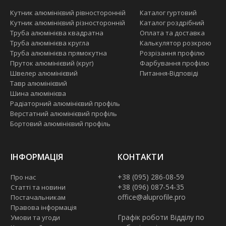
Кутник алюмінієвий рівносторонній
Каталог гуртовий
Кутник алюмінієвий різносторонній
Каталог роздрібний
Труба алюмінієва квадратна
Оплата та доставка
Труба алюмінієва кругла
Калькулятор розкрою
Труба алюмінієва прямокутна
Розрізання профілю
Пруток алюмінієвий (круг)
Фарбування профілю
Швелер алюмінієвий
Питання-Відповіді
Тавр алюмінієвий
Шина алюмінієва
Радіаторний алюмінієвий профіль
Верстатний алюмінієвий профіль
Бортовий алюмінієвий профіль
ІНФОРМАЦІЯ
КОНТАКТИ
+38 (095) 286-08-59
Про нас
+38 (096) 087-54-35
Статті та новини
office@aluprofile.pro
Постачальникам
Правова інформація
Графік роботи Відділу по
Умови та угоди