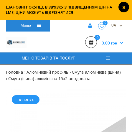
ШАНОВНІ ПОКУПЦІ, В ЗВ'ЯЗКУ З ПІДВИЩЕННЯМ ЦІН НА
LME, ЦІНИ МОЖУТЬ ВІДРІЗНЯТИСЯ
0
UA
Меню
0
0.00 грн
МЕНЮ ТОВАРІВ ТА ПОСЛУГ
Головна
Алюмінієвий профіль
Смуга алюмінієва (шина)
Смуга (шина) алюмінієва 15х2 анодована
НОВИНКА