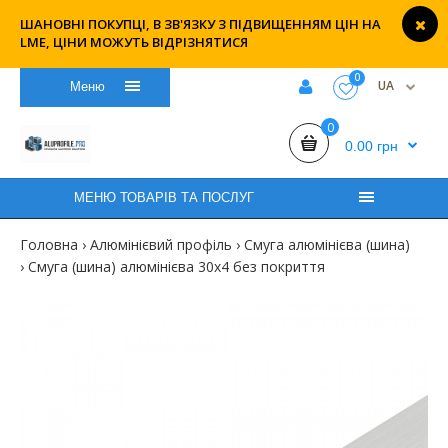
ШАНОВНІ ПОКУПЦІ, В ЗВ'ЯЗКУ З ПІДВИЩЕННЯМ ЦІН НА
LME, ЦІНИ МОЖУТЬ ВІДРІЗНЯТИСЯ
0
UA
Меню
0
0.00 грн
МЕНЮ ТОВАРІВ ТА ПОСЛУГ
Головна
Алюмінієвий профіль
Смуга алюмінієва (шина)
Смуга (шина) алюмінієва 30х4 без покриття