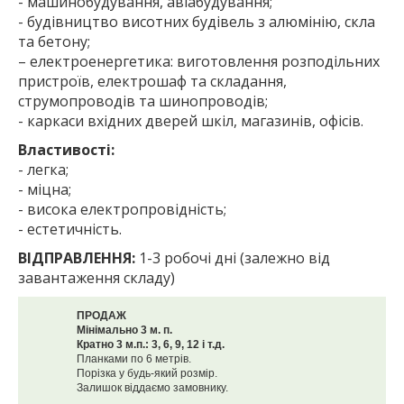
- машинобудування, авіабудування;
- будівництво висотних будівель з алюмінію, скла
та бетону;
– електроенергетика: виготовлення розподільних
пристроїв, електрошаф та складання,
струмопроводів та шинопроводів;
- каркаси вхідних дверей шкіл, магазинів, офісів.
Властивості:
- легка;
- міцна;
- висока електропровідність;
- естетичність.
ВІДПРАВЛЕННЯ:
1-3 робочі дні (залежно від
завантаження складу)
ПРОДАЖ
Мінімально 3 м. п.
Кратно 3 м.п.: 3, 6, 9, 12 і т.д.
Планками по 6 метрів.
Порізка у будь-який розмір.
Залишок віддаємо замовнику.