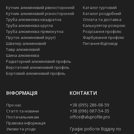
Кутник алюмінієвий рівносторонній
Каталог гуртовий
Кутник алюмінієвий різносторонній
Каталог роздрібний
Труба алюмінієва квадратна
Оплата та доставка
Труба алюмінієва кругла
Калькулятор розкрою
Труба алюмінієва прямокутна
Розрізання профілю
Пруток алюмінієвий (круг)
Фарбування профілю
Швелер алюмінієвий
Питання-Відповіді
Тавр алюмінієвий
Шина алюмінієва
Радіаторний алюмінієвий профіль
Верстатний алюмінієвий профіль
Бортовий алюмінієвий профіль
ІНФОРМАЦІЯ
КОНТАКТИ
+38 (095) 286-08-59
Про нас
+38 (096) 087-54-35
Статті та новини
office@aluprofile.pro
Постачальникам
Правова інформація
Графік роботи Відділу по
Умови та угоди