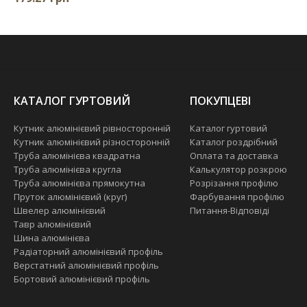
КАТАЛОГ ГУРТОВИЙ
ПОКУПЦЕВІ
Кутник алюмінієвий рівносторонній
Каталог гуртовий
Кутник алюмінієвий різносторонній
Каталог роздрібний
Труба алюмінієва квадратна
Оплата та доставка
Труба алюмінієва кругла
Калькулятор розкрою
Труба алюмінієва прямокутна
Розрізання профілю
Пруток алюмінієвий (круг)
Фарбування профілю
Швелер алюмінієвий
Питання-Відповіді
Тавр алюмінієвий
Шина алюмінієва
Радіаторний алюмінієвий профіль
Верстатний алюмінієвий профіль
Бортовий алюмінієвий профіль