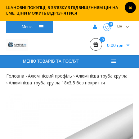
ШАНОВНІ ПОКУПЦІ, В ЗВ'ЯЗКУ З ПІДВИЩЕННЯМ ЦІН НА
LME, ЦІНИ МОЖУТЬ ВІДРІЗНЯТИСЯ
0
UA
Меню
0
0.00 грн
МЕНЮ ТОВАРІВ ТА ПОСЛУГ
Головна
Алюмінієвий профіль
Алюмінієва труба кругла
Алюмінієва труба кругла 18х3,5 без покриття