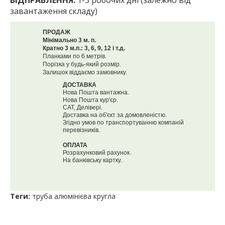
ВІДПРАВЛЕННЯ:
1-3 робочих дні (залежно від
завантаження складу)
ПРОДАЖ
Мінімально 3 м. п.
Кратно 3 м.п.: 3, 6, 9, 12 і т.д.
Планками по 6 метрів.
Порізка у будь-який розмір.
Залишок віддаємо замовнику.
ДОСТАВКА
Нова Пошта вантажна.
Нова Пошта кур'єр.
САТ, Делівері.
Доставка на об'єкт за домовленістю.
Згідно умов по транспортуванню компаній
перевізників.
ОПЛАТА
Розрахунковий рахунок.
На банківську картку.
Теги:
труба алюмінієва кругла